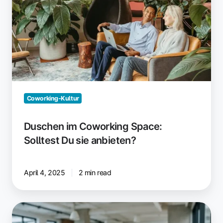
sie
anbieten?
Coworking-Kultur
Duschen im Coworking Space:
Solltest Du sie anbieten?
April 4, 2025
2 min read
Papierstaus:
Ursachen