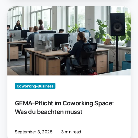
GEMA-
Pflicht
im
Coworking
Space:
Was
du
beachten
musst
Coworking-Business
GEMA-Pflicht im Coworking Space:
Was du beachten musst
September 3, 2025
3 min read