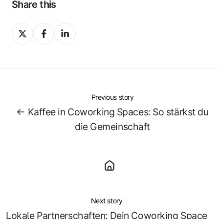
Share this
Share
Share
Share
on
on
on
X
Facebook
LinkedIn
Previous story
← Kaffee in Coworking Spaces: So stärkst du
die Gemeinschaft
Next story
Lokale Partnerschaften: Dein Coworking Space