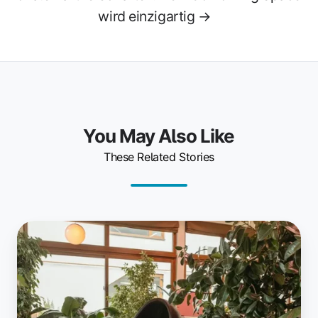
wird einzigartig →
You May Also Like
These Related Stories
Duschen
im
Coworking
Space:
Solltest
Du