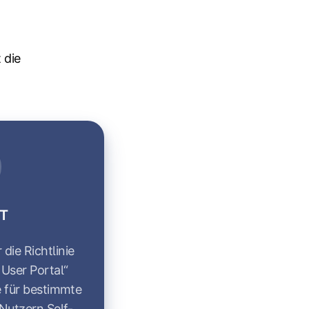
 die
IT
 die Richtlinie
 User Portal“
ie für bestimmte
Nutzern Self-