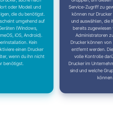
ort oder Modell und
Service-Zugriff zu ge
nigen, die du benötigst.
können nur Drucker
rscheint umgehend auf
und auswählen, die 
 Geräten (Windows,
bereits zugewiesen
eOS, iOS, Android).
Administratoren 
erinstallation. Kein
Drucker können von 
ktiviere einen Drucker
entfernt werden. Die
ter, wenn du ihn nicht
volle Kontrolle dar
r benötigst.
Drucker im Unterneh
sind und welche Grup
können