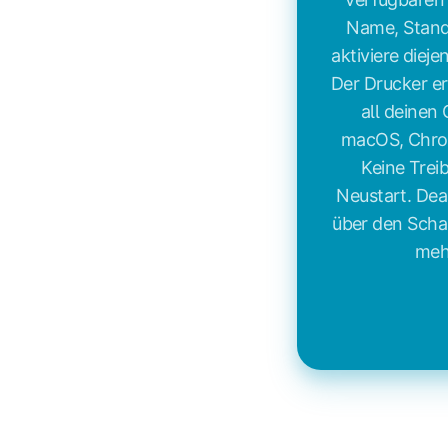
Name, Stand
aktiviere dieje
Der Drucker e
all deinen
macOS, Chrom
Keine Treib
Neustart. Dea
über den Schal
meh