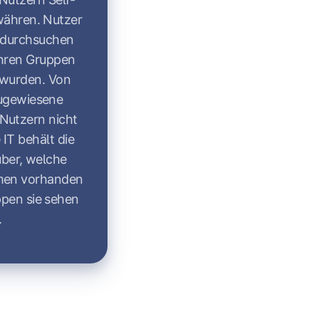
währen. Nutzer
 durchsuchen
ihren Gruppen
 wurden. Von
zugewiesene
Nutzern nicht
 IT behält die
über, welche
men vorhanden
pen sie sehen
.