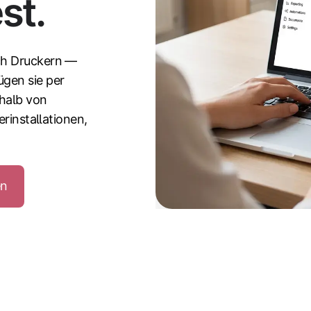
st.
ch Druckern —
gen sie per
rhalb von
erinstallationen,
en