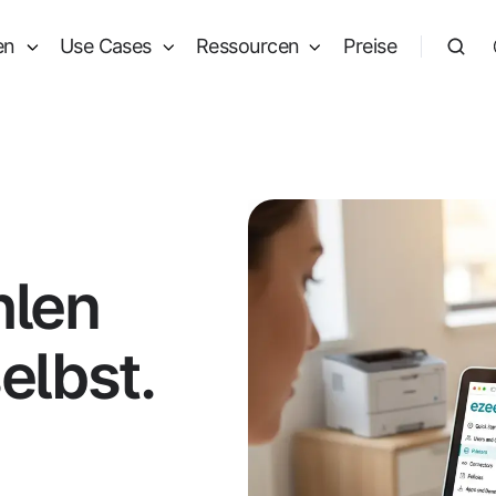
en
Use Cases
Ressourcen
Preise
hlen
elbst.