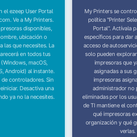
en el ezeep User Portal
My Printers se contro
com. Ve a My Printers.
política "Printer Sel
mpresoras disponibles,
Portal". Actívala 
nombre, ubicación o
específicos para dar 
a las que necesites. La
acceso de autoservici
arecerá en todos tus
solo pueden explorar
os (Windows, macOS,
impresoras que y
 Android) al instante.
asignadas a sus g
n de controladores. Sin
impresoras asigna
einiciar. Desactiva una
administrador no 
do ya no la necesites.
eliminadas por los usu
de TI mantiene el cont
qué impresoras ex
organización y qué 
verlas.