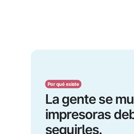
Por qué existe
La gente se mu
impresoras de
seguirles.