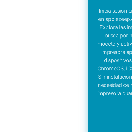
Inicia sesión 
en app.ezeep.
Explora las i
busca por 
modelo y activ
impresora ap
dispositiv
ChromeOS, iOS,
Sin instalació
necesidad de r
impresora cuan