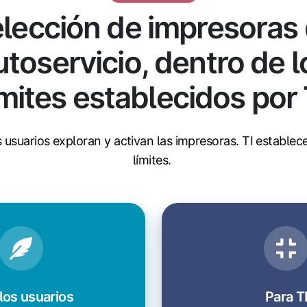
lección de impresoras
utoservicio, dentro de l
ímites establecidos por 
 usuarios exploran y activan las impresoras. TI establece
límites.
los usuarios
Para T