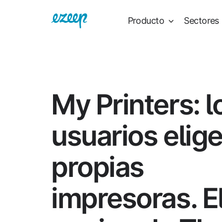
Producto
Sectores
My Printers: l
usuarios elig
propias
impresoras. E