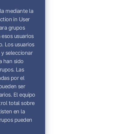
la mediante la
ection in User
para grupos
a esos usuarios
o. Los usuarios
 y seleccionar
a han sido
rupos. Las
das por el
pueden ser
arios. El equipo
rol total sobre
isten en la
grupos pueden