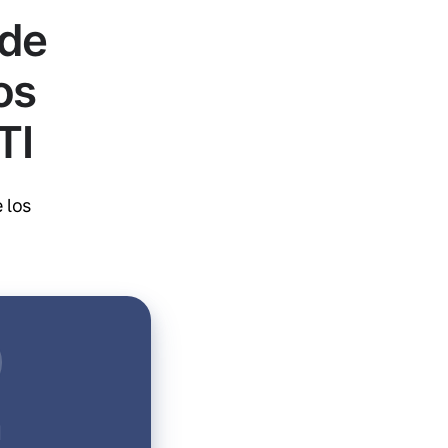
 de
os
TI
 los
I