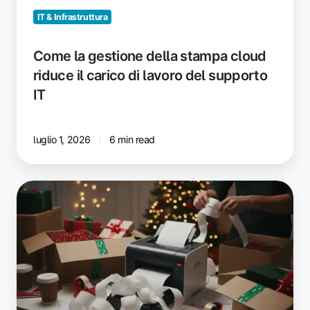
il
carico
IT & Infrastruttura
di
lavoro
Come la gestione della stampa cloud
del
riduce il carico di lavoro del supporto
supporto
IT
IT
luglio 1, 2026
6 min read
Preparate
la
vostra
stampante
per
etichette
per
il