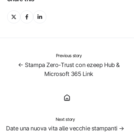
Share
Share
Share
on
on
on
X
Facebook
LinkedIn
Previous story
← Stampa Zero-Trust con ezeep Hub &
Microsoft 365 Link
Next story
Date una nuova vita alle vecchie stampanti →