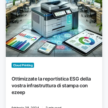
di
stampa
con
ezeep
Cloud Printing
Ottimizzate la reportistica ESG della
vostra infrastruttura di stampa con
ezeep
febbraio 28, 2024
2 min read