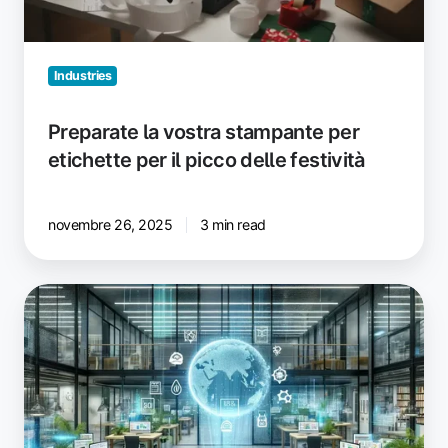
picco
delle
festività
Industries
Preparate la vostra stampante per
etichette per il picco delle festività
novembre 26, 2025
3 min read
Ottimizzate
la
reportistica
ESG
della
vostra
infrastruttura