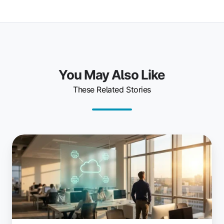
You May Also Like
These Related Stories
Come
la
gestione
della
stampa
cloud
riduce