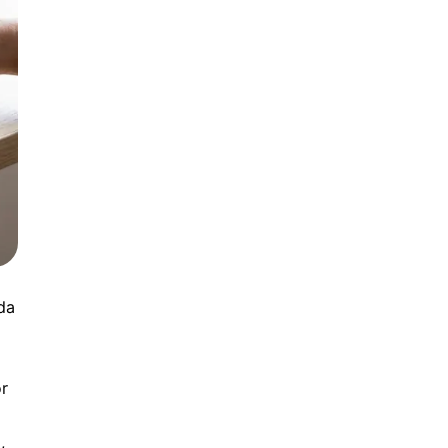
oda
or
,