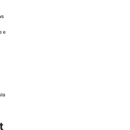
ws
e e
sta
t