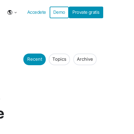
Accedete
Demo
Provate gratis
Recent
Topics
Archive
e