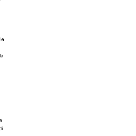
le
la
e
di