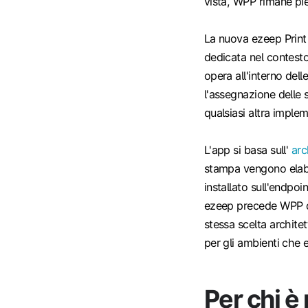
vista, WPP rimane pi
La nuova ezeep Prin
dedicata nel contesto
opera all'interno dell
l'assegnazione delle
qualsiasi altra imple
L'app si basa sull'
arc
stampa vengono elabo
installato sull'endpoi
ezeep precede WPP di
stessa scelta archite
per gli ambienti che
Per chi è