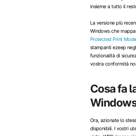
insieme a tutto il rest
La versione più rece
Windows che mappa le
Protected Print Mod
stampanti ezeep negli
funzionalità di sicur
vostra conformità n
Cosa fa l
Window
Ora, azionate lo stes
disponibili. I vostri