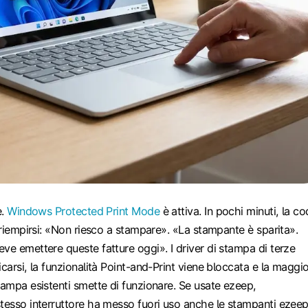
e.
Windows Protected Print Mode
è attiva. In pochi minuti, la c
a riempirsi: «Non riesco a stampare». «La stampante è sparita».
ve emettere queste fatture oggi». I driver di stampa di terze
icarsi, la funzionalità Point-and-Print viene bloccata e la maggi
tampa esistenti smette di funzionare. Se usate ezeep,
tesso interruttore ha messo fuori uso anche le stampanti ezeep