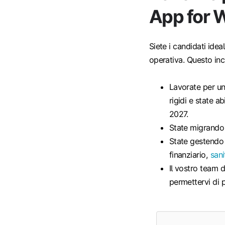
App for 
Siete i candidati idea
operativa. Questo inc
Lavorate per u
rigidi e state a
2027.
State migrando 
State gestendo 
finanziario,
sani
Il vostro team 
permettervi di p