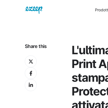
Prodot
L'ultim
Share this
Share
Print 
on
Share
X
stampa
on
Share
Facebook
Protec
on
LinkedIn
attivat