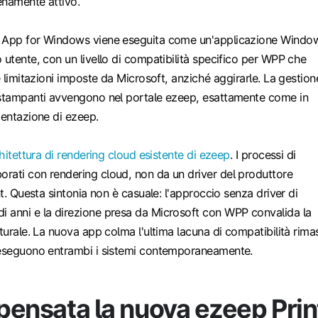
enamente attivo.
t App for Windows viene eseguita come un'applicazione Windo
 utente, con un livello di compatibilità specifico per WPP che
e limitazioni imposte da Microsoft, anziché aggirarle. La gestion
 stampanti avvengono nel portale ezeep, esattamente come in
mentazione di ezeep.
hitettura di rendering cloud esistente di ezeep
. I processi di
rati con rendering cloud, non da un driver del produttore
nt. Questa sintonia non è casuale: l'approccio senza driver di
 anni e la direzione presa da Microsoft con WPP convalida la
tturale. La nuova app colma l'ultima lacuna di compatibilità rima
 eseguono entrambi i sistemi contemporaneamente.
 pensata la nuova ezeep Prin