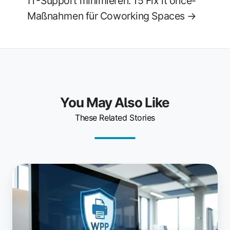
IT-Support minimieren: 15 Fix it once-
Maßnahmen für Coworking Spaces →
You May Also Like
These Related Stories
Windows
Protected
Print
Mode:
Dein