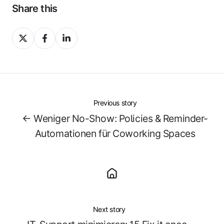
Share this
Share
Share
Share
on
on
on
X
Facebook
LinkedIn
Previous story
← Weniger No-Show: Policies & Reminder-
Automationen für Coworking Spaces
Next story