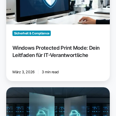
Leitfaden
für
IT-
Verantwortliche
Sicherheit & Compliance
Windows Protected Print Mode: Dein
Leitfaden für IT-Verantwortliche
März 3, 2026
3 min read
Windows
Protected
Print
vs.
Windows