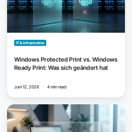
Ready
Print:
Was
sich
geändert
hat
IT & Infrastruktur
Windows Protected Print vs. Windows
Ready Print: Was sich geändert hat
Juni 12, 2026
4 min read
Funktionieren
Software-
PDF-
Drucker