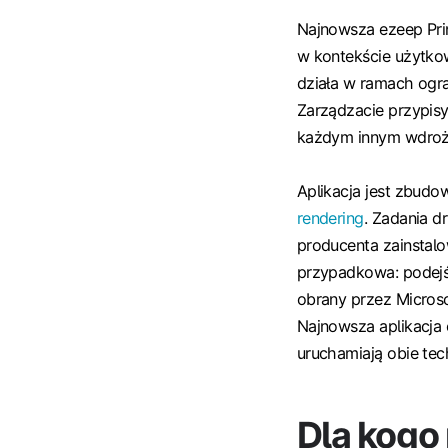
Najnowsza ezeep Pri
w kontekście użytkow
działa w ramach ogra
Zarządzacie przypis
każdym innym wdroż
Aplikacja jest zbud
rendering
. Zadania d
producenta zainstal
przypadkowa: podejśc
obrany przez Micros
Najnowsza aplikacja e
uruchamiają obie tec
Dla kogo