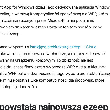
nt App for Windows działa jako dedykowana aplikacja Window
nika, z warstwą kompatybilności specyficzną dla WPP, która
niczeń narzuconych przez Microsoft, a nie poza nimi.
ywaniem drukarek w ezeep Portal w ten sam sposób, co w
eniu ezeep.
owana w oparciu o
istniejącą architekturę ezeep — Cloud
rukowania są renderowane w chmurze, a nie przez sterownik
owany na urządzeniu końcowym. To zbieżność nie jest
ie driverless firmy ezeep wyprzedza WPP o lata, a kierunek
oft z WPP potwierdza słuszność tego wyboru architektoniczne
liminuje ostatnią lukę kompatybilności dla środowisk, które
hnologie jednocześnie.
 powstała najnowsza ezeep