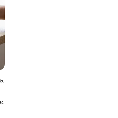
lku
ść