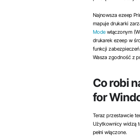
Najnowsza ezeep Prin
mapuje drukarki zar
Mode
włączonym (WPP
drukarek ezeep w śr
funkcji zabezpieczeń
Wasza zgodność z prz
Co robi 
for Wind
Teraz przestawcie ten
Użytkownicy widzą t
pełni włączone.