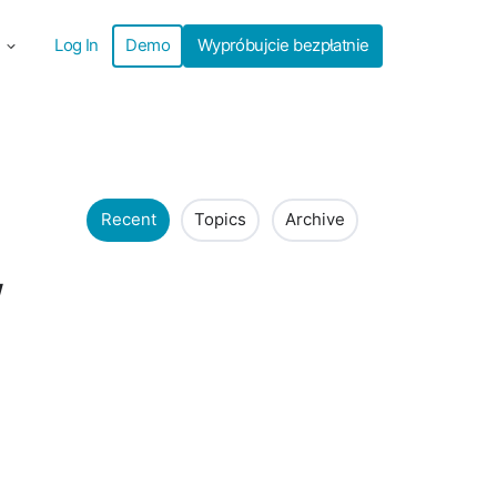
Log In
Demo
Wypróbujcie bezpłatnie
Recent
Topics
Archive
w