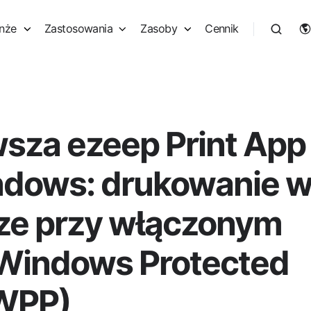
nże
Zastosowania
Zasoby
Cennik
sza ezeep Print App
ndows: drukowanie 
ze przy włączonym
 Windows Protected
(WPP)