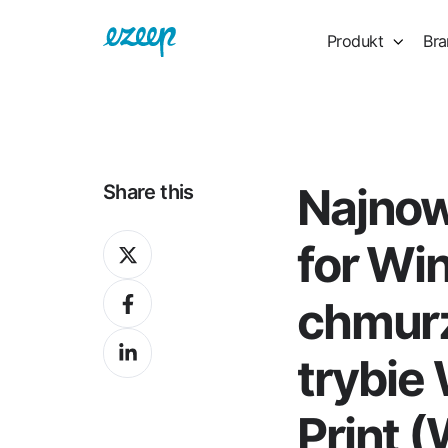
Produkt
Bra
Najnow
Share this
Share
for Wi
on
Share
X
chmur
on
Share
Facebook
trybie
on
LinkedIn
Print 