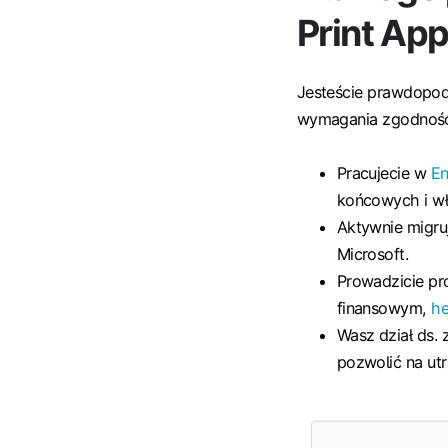
Print Ap
Jesteście prawdopo
wymagania zgodności 
Pracujecie w
En
końcowych i wł
Aktywnie migru
Microsoft.
Prowadzicie p
finansowym,
he
Wasz dział ds. 
pozwolić na ut