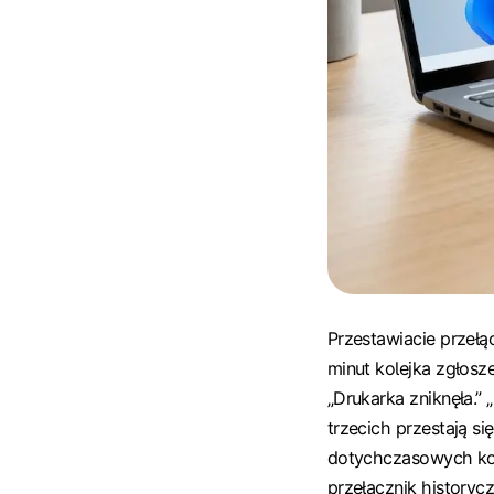
Przestawiacie przełą
minut kolejka zgłosz
„Drukarka zniknęła.” 
trzecich przestają s
dotychczasowych kole
przełącznik historyc