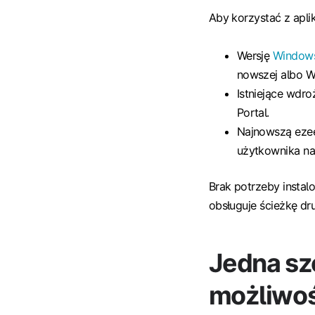
Aby korzystać z apli
Wersję
Window
nowszej albo W
Istniejące wdr
Portal.
Najnowszą ezee
użytkownika na
Brak potrzeby instal
obsługuje ścieżkę d
Jedna sz
możliwoś