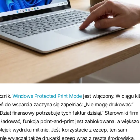
cznik.
Windows Protected Print Mode
jest włączony. W ciągu ki
eń do wsparcia zaczyna się zapełniać: „Nie mogę drukować.”
„Dział finansowy potrzebuje tych faktur dzisiaj.” Sterowniki firm
ię ładować, funkcja point-and-print jest zablokowana, a większo
jek wydruku milknie. Jeśli korzystacie z ezeep, ten sam
znie wyłączał także drukarki ezeep wraz z resztą środowiska.