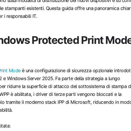
no sulla modalità di distribuzione dei nuovi dispositivi e su co
le stampanti esistenti. Questa guida offre una panoramica chia
r i responsabili IT.
ndows Protected Print Mod
rint Mode
è una configurazione di sicurezza opzionale introdot
e Windows Server 2025. Fa parte della strategia a lungo
per ridurre la superficie di attacco del sottosistema di stampa d
P è abilitata, i driver di terze parti vengono bloccati e la
lo tramite il moderno stack IPP di Microsoft, riducendo in mod
bilità.
tata: