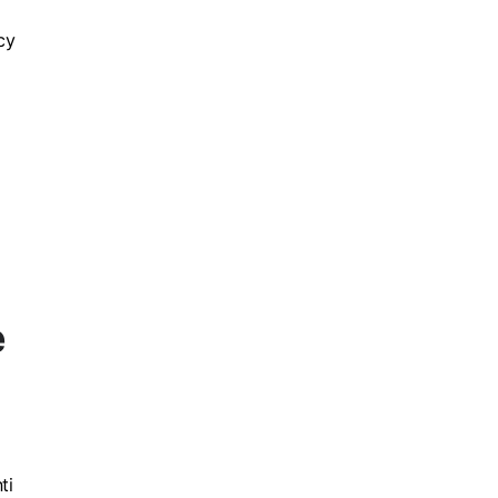
cy
e
ti