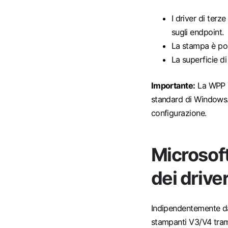
I driver di terz
sugli endpoint.
La stampa è pos
La superficie d
Importante:
La WPP no
standard di Windows.
configurazione.
Microsoft
dei driv
Indipendentemente da
stampanti V3/V4 tram