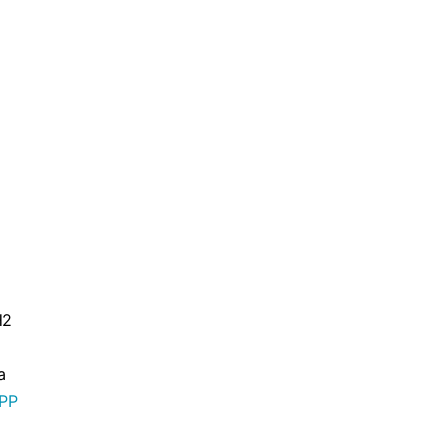
H2
a
PP