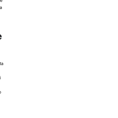
me
ra
e
ta
i
o