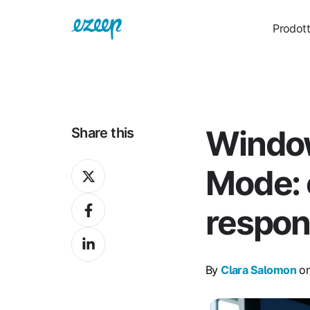
Prodot
Window
Share this
Share
Mode: 
on
Share
X
respons
on
Share
Facebook
on
By
Clara Salomon
on
LinkedIn