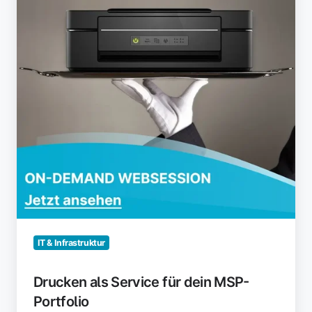
dein
MSP-
Portfolio
IT & Infrastruktur
Drucken als Service für dein MSP-
Portfolio