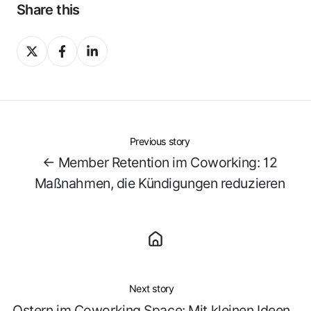
Share this
Share
Share
Share
on
on
on
X
Facebook
LinkedIn
Previous story
← Member Retention im Coworking: 12
Maßnahmen, die Kündigungen reduzieren
Next story
Ostern im Coworking Space: Mit kleinen Ideen