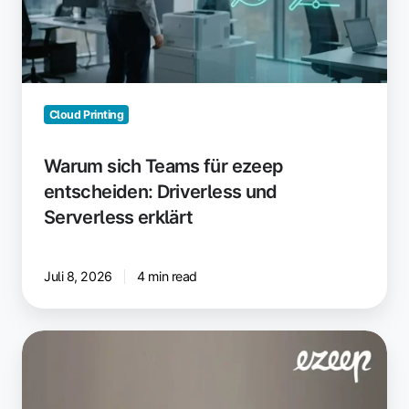
entscheiden:
Driverless
und
Serverless
erklärt
Cloud Printing
Warum sich Teams für ezeep
entscheiden: Driverless und
Serverless erklärt
Juli 8, 2026
4 min read
Drucken
als
Service
für