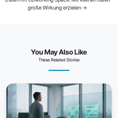
große Wirkung erzielen →
You May Also Like
These Related Stories
Warum
sich
Teams
für
ezeep