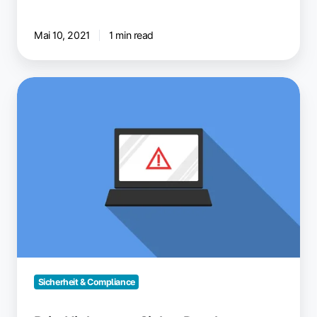
Mai 10, 2021
1 min read
PrintNightmare:
Sicher
Drucken
trotz
Windows
Druckspooler-
Sicherheitslücke
Sicherheit & Compliance