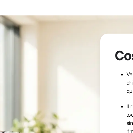
Co
Ve
dr
qu
Il 
lo
si
ri