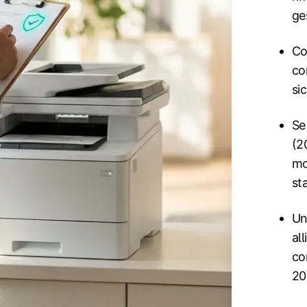
ge
Co
con
si
Se
(2
mo
st
Un
al
co
20