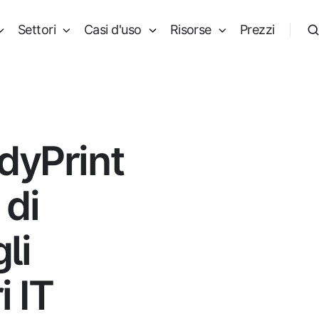
Settori
Casi d'uso
Risorse
Prezzi
dyPrint
 di
li
i IT