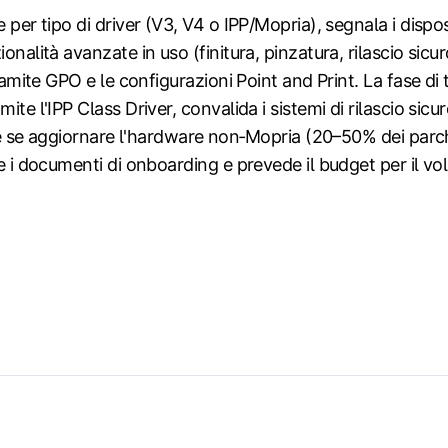
 per tipo di driver (V3, V4 o IPP/Mopria), segnala i dispos
onalità avanzate in uso (finitura, pinzatura, rilascio sicur
tramite GPO e le configurazioni Point and Print. La fase di 
ite l'IPP Class Driver, convalida i sistemi di rilascio sicu
sce se aggiornare l'hardware non‑Mopria (20–50% dei parchi 
 e i documenti di onboarding e prevede il budget per il v