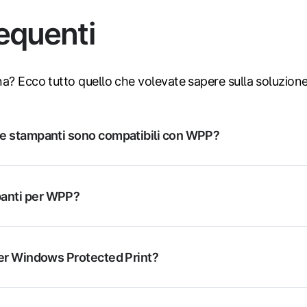
equenti
a? Ecco tutto quello che volevate sapere sulla soluzion
ie stampanti sono compatibili con WPP?
panti per WPP?
per Windows Protected Print?