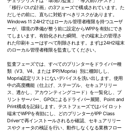
チェックリストは「環境の監査」「導入前のテスト」
「移行パスの計画」の3フェーズで構成されています。た
だしその前に、直ちに対処すべきリスクがあります。
Windows 11 24H2ではローカル管理者権限を持つユーザ
ーが、環境の準備が整う前に設定からWPPを有効にでき
てしまいます。有効化された瞬間、その端末上の管理さ
れた印刷キューはすべて削除されます。まずは24H2端末
のローカル管理者権限を監査してください。
監査フェーズでは、すべてのプリンターをドライバー種
類（V3、V4、または IPP/Mopria）別に棚卸しし、
Mopria認定リストにないデバイスを洗い出します。使用
中の高度機能（仕上げ、ステープル、セキュアリリー
ス、透かし、アカウンティングコード）を一覧化し、プ
リントサーバー、GPOによるドライバー展開、Point and
Print構成を記録します。テストフェーズではパイロット
端末でWPPを有効にし、どのプリンターがIPP Class
Driverで再インストールされるか確認、セキュアリリー
スやクォータの検証を行い、動作しなくなる業務フロー