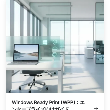
Ready
Print
(WPP)：
エ
ン
タ
ー
プ
ラ
イ
ズ
向
け
ガ
イ
ド
Windows Ready Print (WPP)：エ
ンタープライズ向けガイド