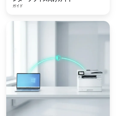
ガイド
解
説：
Windows
Ready
Print
(WPP)
と
は？