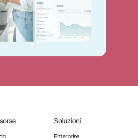
isorse
Soluzioni
log
Enterprise