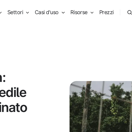
Settori
Casi d'uso
Risorse
Prezzi
:
edile
inato