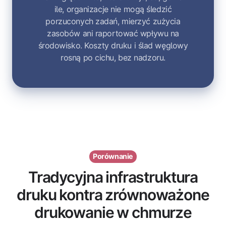
ile, organizacje nie mogą śledzić
porzuconych zadań, mierzyć zużycia
zasobów ani raportować wpływu na
środowisko. Koszty druku i ślad węglowy
rosną po cichu, bez nadzoru.
Porównanie
Tradycyjna infrastruktura
druku kontra zrównoważone
drukowanie w chmurze