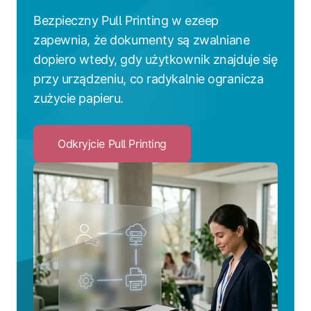
Bezpieczny Pull Printing w ezeep
zapewnia, że dokumenty są zwalniane
dopiero wtedy, gdy użytkownik znajduje się
przy urządzeniu, co radykalnie ogranicza
zużycie papieru.
Odkryjcie Pull Printing
Click
to
Odkryjcie
Pull
Printing