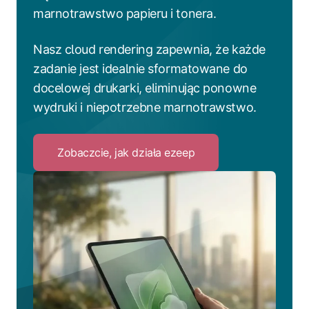
marnotrawstwo papieru i tonera.
Nasz cloud rendering zapewnia, że każde
zadanie jest idealnie sformatowane do
docelowej drukarki, eliminując ponowne
wydruki i niepotrzebne marnotrawstwo.
Zobaczcie, jak działa ezeep
Click
to
Zobaczcie,
jak
działa
ezeep