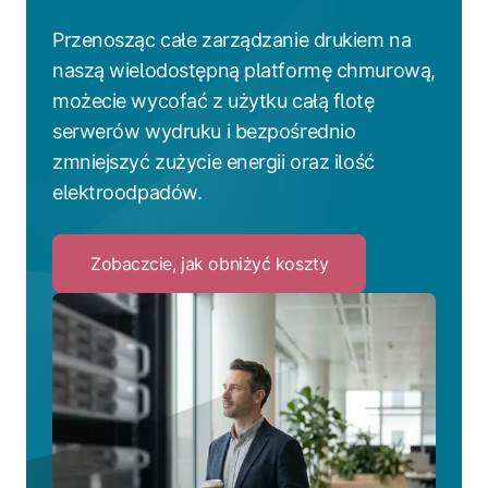
Przenosząc całe zarządzanie drukiem na
naszą wielodostępną platformę chmurową,
możecie wycofać z użytku całą flotę
serwerów wydruku i bezpośrednio
zmniejszyć zużycie energii oraz ilość
elektroodpadów.
Zobaczcie, jak obniżyć koszty
Click
to
Zobaczcie,
jak
obniżyć
koszty