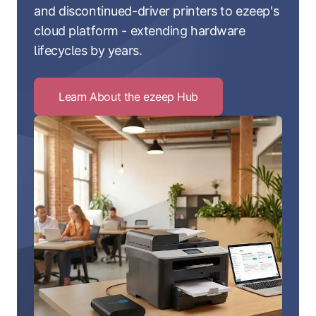
and discontinued-driver printers to ezeep's
cloud platform - extending hardware
lifecycles by years.
Learn About the ezeep Hub
Click
to
Learn
About
the
ezeep
Hub