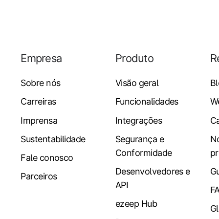
Empresa
Produto
R
Sobre nós
Visão geral
B
Carreiras
Funcionalidades
W
Imprensa
Integrações
Ca
Sustentabilidade
Segurança e
N
Conformidade
pr
Fale conosco
Desenvolvedores e
Gu
Parceiros
API
F
ezeep Hub
Gl