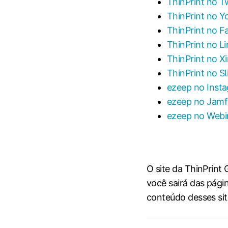
ThinPrint no T
ThinPrint no 
ThinPrint no 
ThinPrint no L
ThinPrint no X
ThinPrint no S
ezeep no Inst
ezeep no Jamf
ezeep no Webi
O site da ThinPrint
você sairá das pági
conteúdo desses sit