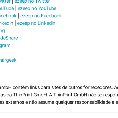
witter
|
ezeep no Twitter
YouTube
|
ezeep no YouTube
Facebook
|
ezeep no Facebook
inkedIn
|
ezeep no LinkedIn
ing
lideShare
agram
nargeek
 GmbH contém links para sites de outros fornecedores. Ao
nas da ThinPrint GmbH. A ThinPrint GmbH não se respons
es externos e não assume qualquer responsabilidade a e