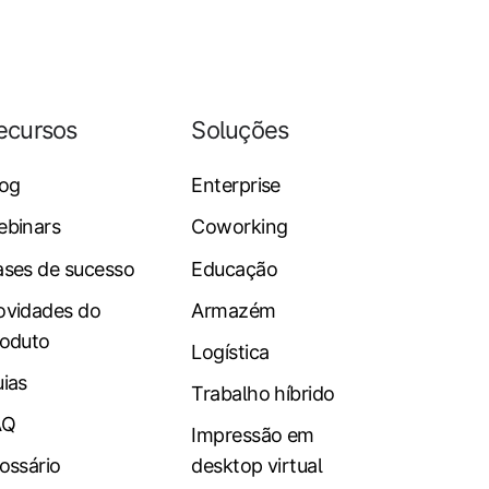
ecursos
Soluções
log
Enterprise
ebinars
Coworking
ses de sucesso
Educação
ovidades do
Armazém
oduto
Logística
ias
Trabalho híbrido
AQ
Impressão em
ossário
desktop virtual