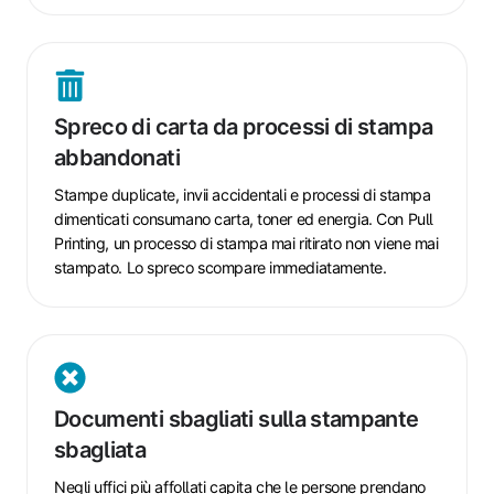
Spreco
di
Spreco di carta da processi di stampa
carta
abbandonati
da
processi
Stampe duplicate, invii accidentali e processi di stampa
di
dimenticati consumano carta, toner ed energia. Con Pull
stampa
Printing, un processo di stampa mai ritirato non viene mai
abbandonati
stampato. Lo spreco scompare immediatamente.
Documenti
sbagliati
Documenti sbagliati sulla stampante
sulla
sbagliata
stampante
sbagliata
Negli uffici più affollati capita che le persone prendano