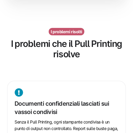
I problemi risolti
I problemi che il Pull Printing
risolve
Documenti
confidenziali
Documenti confidenziali lasciati sui
lasciati
vassoi condivisi
sui
vassoi
Senza il Pull Printing, ogni stampante condivisa è un
condivisi
punto di output non controllato. Report sulle buste paga,