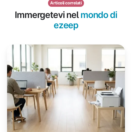
Articoli correlati
Immergetevi nel
mondo di
ezeep
Cos'è
la
stampa
cloud?