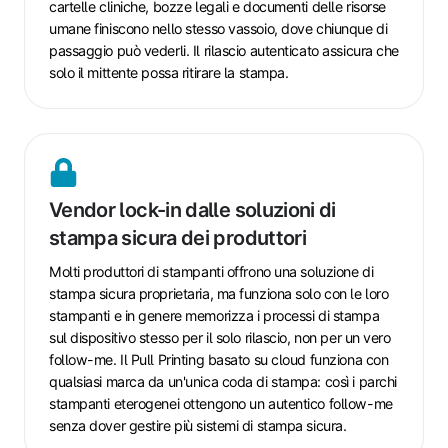
cartelle cliniche, bozze legali e documenti delle risorse
umane finiscono nello stesso vassoio, dove chiunque di
passaggio può vederli. Il rilascio autenticato assicura che
solo il mittente possa ritirare la stampa.
Vendor
lock-
Vendor lock-in dalle soluzioni di
in
stampa sicura dei produttori
dalle
soluzioni
Molti produttori di stampanti offrono una soluzione di
di
stampa sicura proprietaria, ma funziona solo con le loro
stampa
stampanti e in genere memorizza i processi di stampa
sicura
sul dispositivo stesso per il solo rilascio, non per un vero
follow-me. Il Pull Printing basato su cloud funziona con
dei
qualsiasi marca da un'unica coda di stampa: così i parchi
produttori
stampanti eterogenei ottengono un autentico follow-me
senza dover gestire più sistemi di stampa sicura.