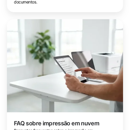
documentos.
FAQ
sobre
impressão
em
nuvem
FAQ sobre impressão em nuvem