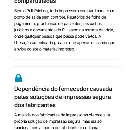
compartilhadas
bandejas
compartilhadas
Sem o Pull Printing, toda impressora compartilhada é um
ponto de saída sem controle. Relatórios de folha de
pagamento, prontuários de pacientes, rascunhos
jurídicos e documentos do RH saem na mesma bandeja,
onde qualquer pessoa que passe pode vê‑los. A
liberação autenticada garante que apenas o usuário que
enviou colete o material impresso.
Dependência
do
Dependência do fornecedor causada
fornecedor
pelas soluções de impressão segura
causada
dos fabricantes
pelas
soluções
A maioria dos fabricantes de impressoras oferece sua
de
própria solução de impressão segura, mas ela só
impressão
funciona com a marca do fabricante e costuma