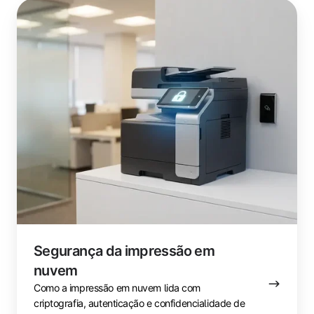
Segurança
da
impressão
em
nuvem
Segurança da impressão em
nuvem
Como a impressão em nuvem lida com
criptografia, autenticação e confidencialidade de