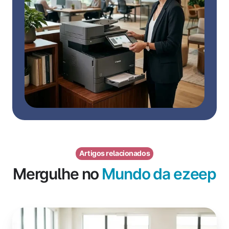
Artigos relacionados
Mergulhe no
Mundo da ezeep
O
que