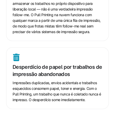
segura
armazenar os trabalhos no próprio dispositivo para
dos
liberação local — não é uma verdadeira impressão
fabricantes
follow-me. O Pull Printing na nuvem funciona com
qualquer marca a partir de uma única fila de impressão,
de modo que frotas mistas têm follow-me real sem
precisar de vários sistemas de impressão segura.
Desperdício
de
Desperdício de papel por trabalhos de
papel
impressão abandonados
por
trabalhos
Impressões duplicadas, envios acidentais e trabalhos
de
esquecidos consomem papel, toner e energia. Com o
impressão
Pull Printing, um trabalho que nunca é coletado nunca é
abandonados
impresso. O desperdício some imediatamente.