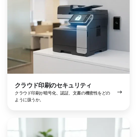
ド
印
刷
の
セ
キ
ュ
リ
テ
ィ
クラウド印刷のセキュリティ
クラウド印刷が暗号化、認証、文書の機密性をどの
ように扱うか。
ク
ラ
ウ