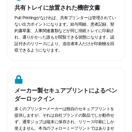
有
共有トレイに放置された機密文書
ト
レ
Pull Printingがなければ、共有プリンターは管理されてい
イ
ない出力ポイントになります。給与明細、患者記録、契
約書草案、人事関連書類などが同じ排紙トレイに印刷さ
に
れ、通りかかった誰もが閲覧できる状態になります。認
放
証付きのリリースにより、送信者本人だけが印刷物を回
置
収できるようになります。
さ
れ
た
機
メ
密
ー
文
メーカー製セキュアプリントによるベン
カ
書
ダーロックイン
ー
製
多くのプリンターメーカーは独自のセキュアプリントを
セ
提供しますが、それは自社ブランドの製品でしか動作せ
キ
ず、通常ジョブは端末に保存され、リリース印刷にしか
ュ
使えません。本当のフォローミープリントではありませ