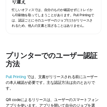
り違え
プ
る
リ
用
忙しいオフィスでは、自分のものか確認せずにトレイか
ン
紙
ら印刷物を取ってしまうことがあります。Pull Printingで
タ
の
は、認証ごとにそのユーザーのジョブだけがリリースさ
ー
れるため、他人の文書と混ざることはありません。
浪
へ
費
の
出
力
プリンターでのユーザー認証
や
印
方法
刷
物
Pull Printing
では、文書がリリースされる前にユーザー
の
の本人確認が必要です。主な認証方法は次のとおりで
取
す。
り
違
QR codeによるリリースは、ユーザーのスマートフォン
え
アプリを使います。アプリを開いて自分のジョブを選