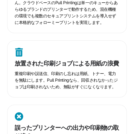
ん。クラウドベースのPull Printingは単一のキューからあ
ア
らゆるブランドのプリンターで動作するため、混在機種
プ
の環境でも複数のセキュアプリントシステムを導入せず
リ
に本格的なフォローミープリントを実現します。
ン
ト
に
よ
放
る
置
ベ
放置された印刷ジョブによる用紙の浪費
さ
ン
れ
重複印刷や誤送信、印刷のし忘れは用紙、トナー、電力
ダ
た
を無駄にします。Pull Printingなら、回収されなかったジ
ー
ョブは印刷されないため、無駄がすぐになくなります。
印
ロ
刷
ッ
ジ
ク
ョ
イ
誤
ブ
ン
っ
に
誤ったプリンターへの出力や印刷物の取
た
よ