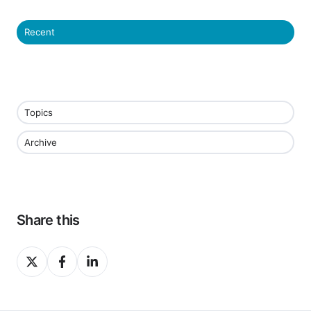
Recent
Topics
Archive
Share this
Share
Share
Share
on
on
on
X
Facebook
LinkedIn