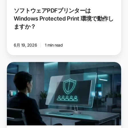
は
ソフトウェアPDFプリンターは
Windows
Windows Protected Print 環境で動作し
Protected
ますか？
Print
環
境
6月 19, 2026
1 min read
で
動
作
Windows
し
Protected
ま
Print
す
Mode
か？
を
有
効
に
す
る