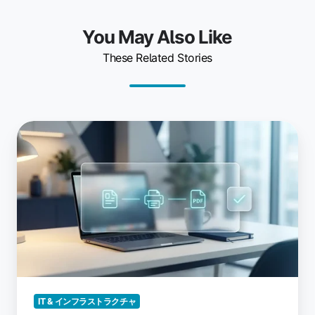
You May Also Like
These Related Stories
ソ
フ
ト
ウ
ェ
ア
PDF
プ
リ
ン
タ
IT & インフラストラクチャ
ー