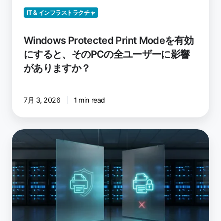
と、
IT & インフラストラクチャ
そ
の
Windows Protected Print Modeを有効
PC
にすると、そのPCの全ユーザーに影響
の
がありますか？
全
ユ
ー
7月 3, 2026
1 min read
ザ
ー
に
Windows
影
Protected
響
Print
が
と
あ
Windows
り
Ready
ま
Print：
す
何