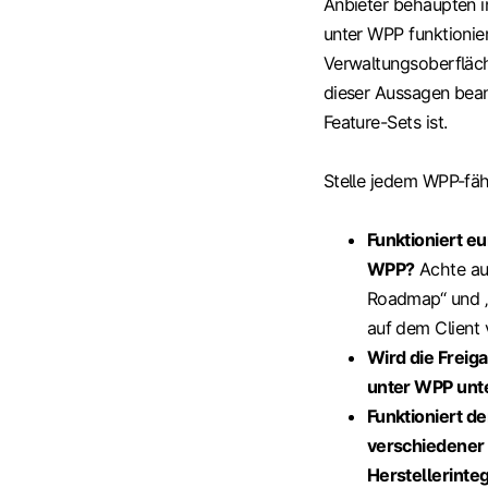
Anbieter behaupten i
unter WPP funktionier
Verwaltungsoberfläch
dieser Aussagen bean
Feature-Sets ist.
Stelle jedem WPP-fähi
Funktioniert eu
WPP?
Achte au
Roadmap“ und „i
auf dem Client 
Wird die Freig
unter WPP unt
Funktioniert d
verschiedener 
Herstellerinte