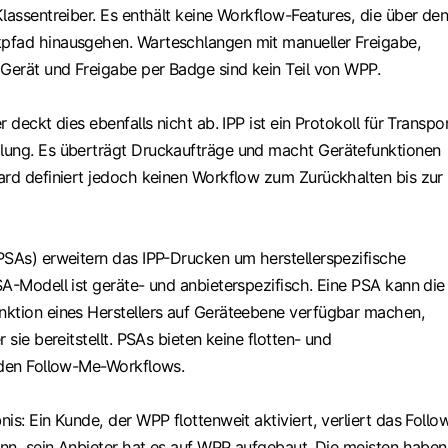
lassentreiber. Es enthält keine Workflow-Features, die über de
pfad hinausgehen. Warteschlangen mit manueller Freigabe,
 Gerät und Freigabe per Badge sind kein Teil von WPP.
 deckt dies ebenfalls nicht ab. IPP ist ein Protokoll für Transpo
lung. Es überträgt Druckaufträge und macht Gerätefunktionen
ard definiert jedoch keinen Workflow zum Zurückhalten bis zur
PSAs) erweitern das IPP-Drucken um herstellerspezifische
A-Modell ist geräte- und anbieterspezifisch. Eine PSA kann die
ktion eines Herstellers auf Geräteebene verfügbar machen,
 sie bereitstellt. PSAs bieten keine flotten- und
nden Follow-Me-Workflows.
is: Ein Kunde, der WPP flottenweit aktiviert, verliert das Follo
denn, sein Anbieter hat es auf WPP aufgebaut. Die meisten haben