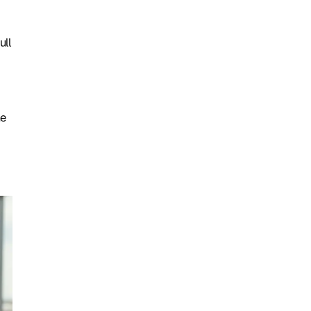
ull
ne