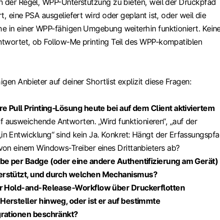
n der Regel, WPP-Unterstützung zu bieten, weil der Druckpfad
t, eine PSA ausgeliefert wird oder geplant ist, oder weil die
e in einer WPP-fähigen Umgebung weiterhin funktioniert. Kein
twortet, ob Follow-Me printing Teil des WPP-kompatiblen
gen Anbieter auf deiner Shortlist explizit diese Fragen:
re Pull Printing‑Lösung heute bei auf dem Client aktiviertem
f ausweichende Antworten. „Wird funktionieren“, „auf der
n Entwicklung“ sind kein Ja. Konkret: Hängt der Erfassungspf
von einem Windows-Treiber eines Drittanbieters ab?
abe per Badge (oder eine andere Authentifizierung am Gerät)
erstützt, und durch welchen Mechanismus?
er Hold-and-Release‑Workflow über Druckerflotten
Hersteller hinweg, oder ist er auf bestimmte
grationen beschränkt?