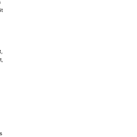
s
it
t,
t,
s