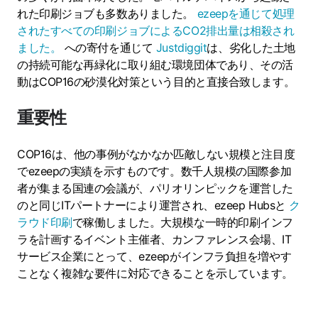
れた印刷ジョブも多数ありました。
ezeepを通じて処理
されたすべての印刷ジョブによるCO2排出量は相殺され
ました。
への寄付を通じて
Justdiggit
は、劣化した土地
の持続可能な再緑化に取り組む環境団体であり、その活
動はCOP16の砂漠化対策という目的と直接合致します。
重要性
COP16は、他の事例がなかなか匹敵しない規模と注目度
でezeepの実績を示すものです。数千人規模の国際参加
者が集まる国連の会議が、パリオリンピックを運営した
のと同じITパートナーにより運営され、ezeep Hubsと
ク
ラウド印刷
で稼働しました。大規模な一時的印刷インフ
ラを計画するイベント主催者、カンファレンス会場、IT
サービス企業にとって、ezeepがインフラ負担を増やす
ことなく複雑な要件に対応できることを示しています。