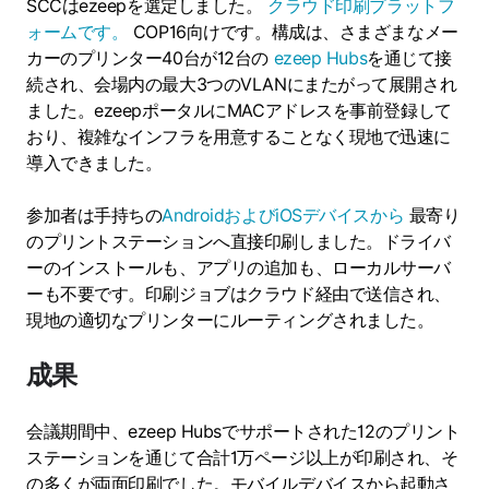
SCCはezeepを選定しました。
クラウド印刷プラットフ
ォームです。
COP16向けです。構成は、さまざまなメー
カーのプリンター40台が12台の
ezeep Hubs
を通じて接
続され、会場内の最大3つのVLANにまたがって展開され
ました。ezeepポータルにMACアドレスを事前登録して
おり、複雑なインフラを用意することなく現地で迅速に
導入できました。
参加者は手持ちの
AndroidおよびiOSデバイスから
最寄り
のプリントステーションへ直接印刷しました。ドライバ
ーのインストールも、アプリの追加も、ローカルサーバ
ーも不要です。印刷ジョブはクラウド経由で送信され、
現地の適切なプリンターにルーティングされました。
成果
会議期間中、ezeep Hubsでサポートされた12のプリント
ステーションを通じて合計1万ページ以上が印刷され、そ
の多くが両面印刷でした。モバイルデバイスから起動さ