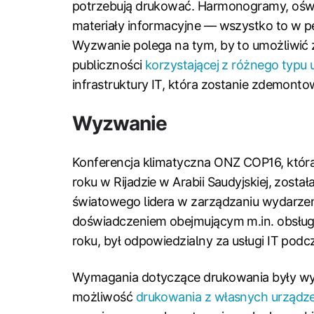
potrzebują drukować. Harmonogramy, oświ
materiały informacyjne — wszystko to w p
Wyzwanie polega na tym, by to umożliwić
publiczności
korzystającej z różnego typu
infrastruktury IT, która zostanie zdemont
Wyzwanie
Konferencja klimatyczna ONZ COP16, która
roku w Rijadzie w Arabii Saudyjskiej, zost
światowego lidera w zarządzaniu wydarzeni
doświadczeniem obejmującym m.in. obsługę
roku, był odpowiedzialny za usługi IT pod
Wymagania dotyczące drukowania były wys
możliwość
drukowania z własnych urządz