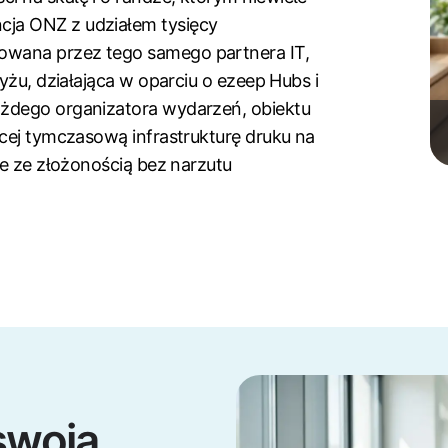
ja ONZ z udziałem tysięcy
wana przez tego samego partnera IT,
yżu, działająca w oparciu o ezeep Hubs i
każdego organizatora wydarzeń, obiektu
ącej tymczasową infrastrukturę druku na
ie ze złożonością bez narzutu
swoją