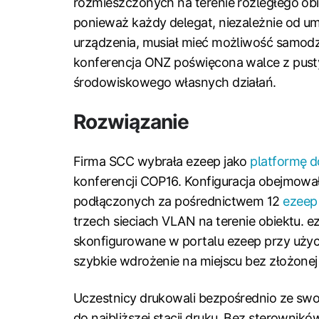
rozmieszczonych na terenie rozległego obi
ponieważ każdy delegat, niezależnie od um
urządzenia, musiał mieć możliwość samod
konferencja ONZ poświęcona walce z pust
środowiskowego własnych działań.
Rozwiązanie
Firma SCC wybrała ezeep jako
platformę 
konferencji COP16. Konfiguracja obejmowa
podłączonych za pośrednictwem 12
ezeep
trzech sieciach VLAN na terenie obiektu. 
skonfigurowane w portalu ezeep przy użyc
szybkie wdrożenie na miejscu bez złożonej 
Uczestnicy drukowali bezpośrednio ze swo
do najbliższej stacji druku. Bez sterowników