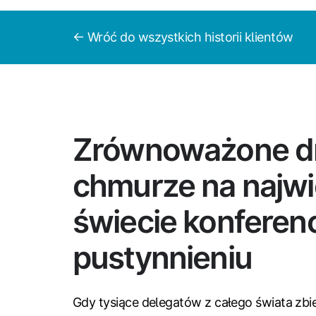
← Wróć do wszystkich historii klientów
Zrównoważone d
chmurze na najwi
świecie konferen
pustynnieniu
Gdy tysiące delegatów z całego świata zbie