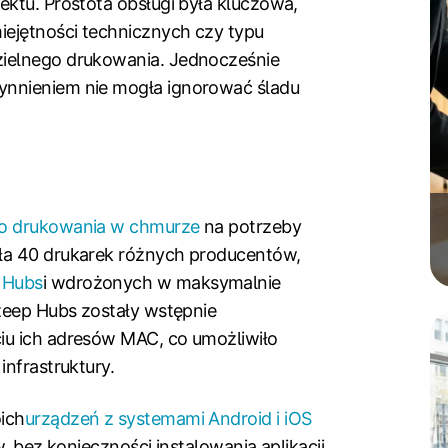
ektu. Prostota obsługi była kluczowa,
iejętności technicznych czy typu
zielnego drukowania. Jednocześnie
ynnieniem nie mogła ignorować śladu
do drukowania w chmurze
na potrzeby
ła 40 drukarek różnych producentów,
 Hubs
i wdrożonych w maksymalnie
ezeep Hubs zostały wstępnie
iu ich adresów MAC, co umożliwiło
infrastruktury.
ich
urządzeń z systemami Android i iOS
, bez konieczności instalowania aplikacji,