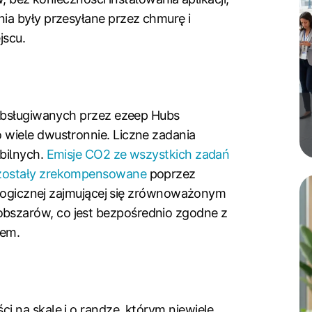
ia były przesyłane przez chmurę i
jscu.
 obsługiwanych przez ezeep Hubs
wiele dwustronnie. Liczne zadania
bilnych.
Emisje CO2 ze wszystkich zadań
 zostały zrekompensowane
poprzez
ologicznej zajmującej się zrównoważonym
szarów, co jest bezpośrednio zgodne z
iem.
 na skalę i o randze, którym niewiele