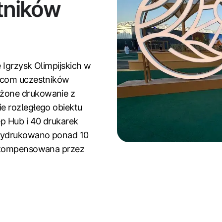
stników
 Igrzysk Olimpijskich w
iącom uczestników
żone drukowanie z
e rozległego obiektu
p Hub i 40 drukarek
wydrukowano ponad 10
rekompensowana przez