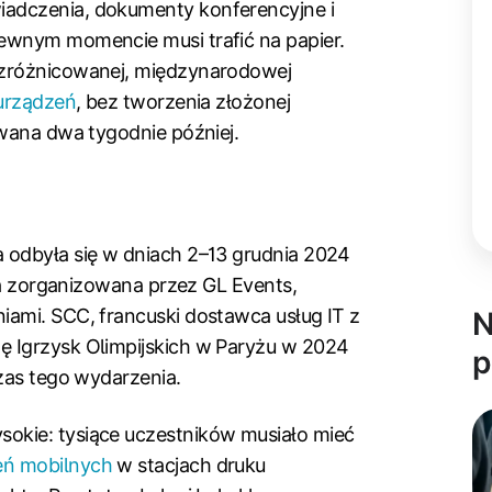
adczenia, dokumenty konferencyjne i
ewnym momencie musi trafić na papier.
 zróżnicowanej, międzynarodowej
 urządzeń
, bez tworzenia złożonej
owana dwa tygodnie później.
 odbyła się w dniach 2–13 grudnia 2024
ała zorganizowana przez GL Events,
ami. SCC, francuski dostawca usług IT z
N
 Igrzysk Olimpijskich w Paryżu w 2024
p
czas tego wydarzenia.
okie: tysiące uczestników musiało mieć
eń mobilnych
w stacjach druku