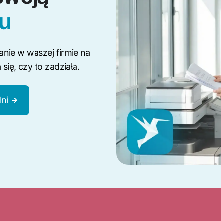
su
anie w waszej firmie na
ię, czy to zadziała.
dni