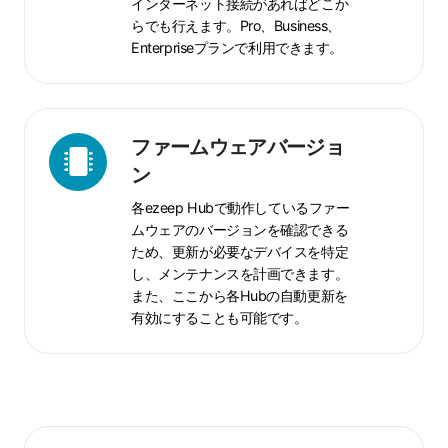
理
インターネット接続があればどこか
らでも行えます。Pro、Business、
Enterpriseプランで利用できます。
フ
ファームウェアバージョ
ァ
ン
ー
各ezeep Hubで動作しているファー
ム
ムウェアのバージョンを確認できる
ウ
ため、更新が必要なデバイスを特定
ェ
し、メンテナンスを計画できます。
ア
また、ここから各Hubの自動更新を
バ
有効にすることも可能です。
ー
ジ
ョ
ン