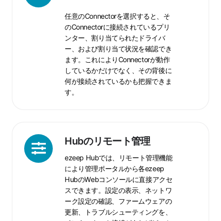
ス
さ
任意のConnectorを選択すると、そ
れ
のConnectorに接続されているプリ
て
ンター、割り当てられたドライバ
い
ー、および割り当て状況を確認でき
る
ます。これによりConnectorが動作
プ
しているかだけでなく、その背後に
リ
何が接続されているかも把握できま
ン
す。
タ
ー
Hub
Hubのリモート管理
の
ezeep Hubでは、リモート管理機能
リ
により管理ポータルから各ezeep
モ
HubのWebコンソールに直接アクセ
ー
スできます。設定の表示、ネットワ
ト
ーク設定の確認、ファームウェアの
管
更新、トラブルシューティングを、