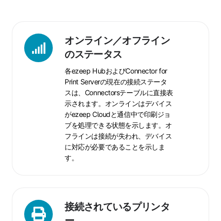
オ
オンライン／オフライン
ン
のステータス
ラ
各ezeep HubおよびConnector for
イ
Print Serverの現在の接続ステータ
ン
スは、Connectorsテーブルに直接表
／
示されます。オンラインはデバイス
オ
がezeep Cloudと通信中で印刷ジョ
フ
ブを処理できる状態を示します。オ
ラ
フラインは接続が失われ、デバイス
イ
に対応が必要であることを示しま
ン
す。
の
ス
テ
ー
接
接続されているプリンタ
タ
続
ー