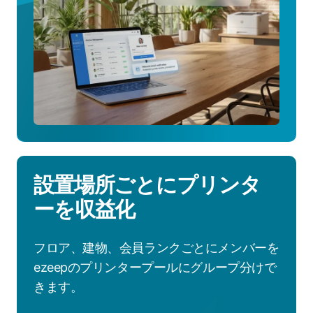
ラ
ン
の
詳
細
を
見
る
設置場所ごとにプリンタ
ーを収益化
フロア、建物、会員ランクごとにメンバーを
ezeepのプリンタープールにグループ分けで
きます。