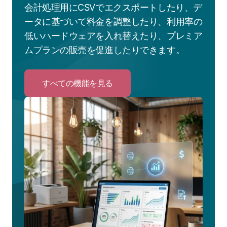
会計処理用にCSVでエクスポートしたり、デ
ータに基づいて料金を調整したり、利用率の
低いハードウェアを入れ替えたり、プレミア
ムプランの販売を促進したりできます。
すべての機能を見る
Click
to
す
べ
て
の
機
能
を
見
る