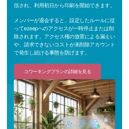
信され、利用初日から印刷を開始できます。
メンバーが退会すると、設定したルールに従
ってezeepへのアクセスが一時停止または削
除されます。アクセス権の放置による漏えい
や、請求できないコストが未削除アカウント
で発生し続ける事態を防げます。
コワーキングプランの詳細を見る
Click
to
コ
ワ
ー
キ
ン
グ
プ