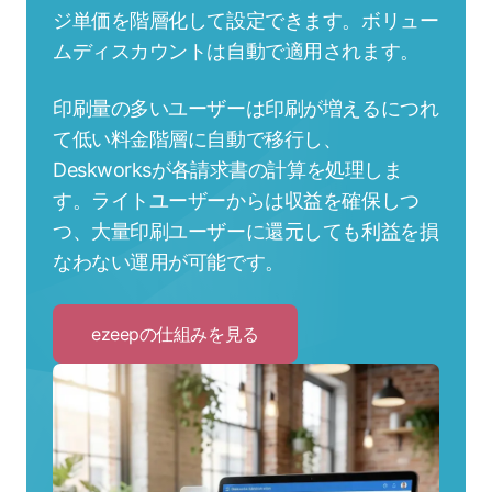
ジ単価を階層化して設定できます。ボリュー
ムディスカウントは自動で適用されます。
印刷量の多いユーザーは印刷が増えるにつれ
て低い料金階層に自動で移行し、
Deskworksが各請求書の計算を処理しま
す。ライトユーザーからは収益を確保しつ
つ、大量印刷ユーザーに還元しても利益を損
なわない運用が可能です。
ezeepの仕組みを見る
Click
to
ezeep
の
仕
組
み