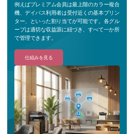
例えばプレミアム会員は最上階のカラー複合
機、デイパス利用者は受付近くの基本プリン
ター、といった割り当てが可能です。各グル
ープは適切な収益源に紐づき、すべて一か所
で管理できます。
仕組みを見る
Click
to
仕
組
み
を
見
る