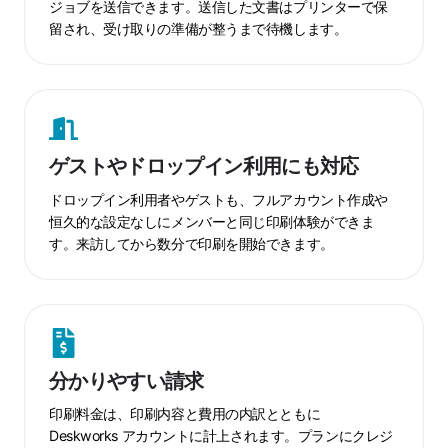
後
ジョブを送信できます。送信した文書はプリンターで保
留され、受け取りの準備が整うまで待機します。
で
受
け
ゲ
取
ス
り
ト
ゲストやドロップイン利用にも対応
や
ド
ドロップイン利用者やゲストも、フルアカウント作成や
ロ
恒久的な設定なしにメンバーと同じ印刷体験ができま
す。来訪してから数分で印刷を開始できます。
ッ
プ
イ
分
ン
か
利
り
用
分かりやすい請求
や
に
す
も
印刷料金は、印刷内容と費用の内訳とともに
い
対
Deskworks アカウントに計上されます。プランにクレジ