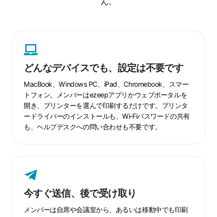
ん。
ど
ん
な
どんなデバイスでも、設定は不要です
デ
バ
MacBook、Windows PC、iPad、Chromebook、スマー
イ
トフォン。メンバーはezeepアプリかウェブポータルを
開き、プリンターを選んで印刷するだけです。プリンタ
ス
ードライバーのインストールも、Wi‑Fiパスワードの共有
で
も、ヘルプデスクへの問い合わせも不要です。
も、
設
定
今
は
す
不
ぐ
要
今すぐ送信、後で受け取り
送
で
信、
メンバーは自席や会議室から、あるいは移動中でも印刷
す