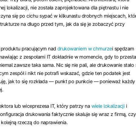
ej lokalizacji, nie została zaprojektowana dla piętnastu i nie
zyna się po cichu sypać w kilkunastu drobnych miejscach, któ
strukturze na długo przed tym, jak da się je zobaczyć przy
produktu pracującym nad
drukowaniem w chmurze
i spędzam
awiając z zespołami IT dokładnie w momencie, gdy to przesta
 niemal zawsze taka sama. Nic się nie pali, ale drukowanie stało 
ym zespół i nikt nie potrafi wskazać, gdzie ten podatek jest
suję, jak to się rozkłada — punkt po punkcie — ponieważ każdy
j.
rektora lub wiceprezesa IT, który patrzy na
wiele lokalizacji
i
konfiguracja drukowania faktycznie skaluje się wraz z firmą, czy
ę kolejną rzeczą do naprawienia.