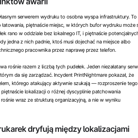
unktów awarii
własnym serwerem wydruku to osobna wyspa infrastruktury. To
 łatowania, piętnaście miejsc, w których bufor wydruku może 
ek rano w oddziale bez lokalnego IT, i piętnaście potencjalnyc
Gdy jedna z nich padnie, ktoś musi dojechać na miejsce albo
chnicznego pracownika przez naprawę przez telefon.
a rośnie razem z liczbą tych pudełek. Jeden niezałatany serw
tórym da się zarządzać. Incydent PrintNightmare pokazał, że
elem, którego atakujący aktywnie szukają — rozproszenie tego
piętnaście lokalizacji o różnej dyscyplinie patchowania
rośnie wraz ze strukturą organizacyjną, a nie w wyniku
rukarek dryfują między lokalizacjami