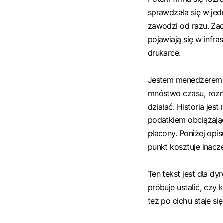
sprawdzała się w jedn
zawodzi od razu. Zac
pojawiają się w infra
drukarce.
Jestem menedżerem 
mnóstwo czasu, rozm
działać. Historia jest
podatkiem obciążając
płacony. Poniżej opi
punkt kosztuje inacze
Ten tekst jest dla dy
próbuje ustalić, czy 
też po cichu staje si