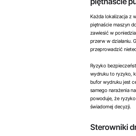
piętnaście p
Każda lokalizacja z 
piętnaście maszyn do
zawiesić w poniedział
przerw w działaniu. 
przeprowadzić niete
Ryzyko bezpieczeństw
wydruku to ryzyko, k
bufor wydruku jest c
samego narażenia na 
powoduje, że ryzyko 
świadomej decyzji.
Sterowniki d