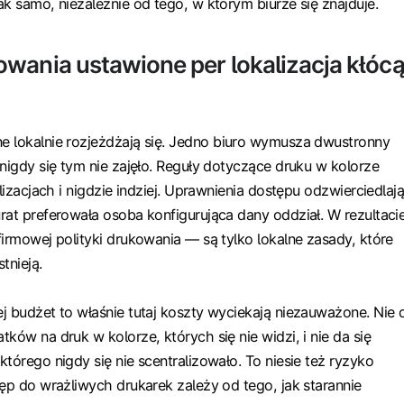
ak samo, niezależnie od tego, w którym biurze się znajduje.
wania ustawione per lokalizacja kłóc
 lokalnie rozjeżdżają się. Jedno biuro wymusza dwustronny
 nigdy się tym nie zajęło. Reguły dotyczące druku w kolorze
alizacjach i nigdzie indziej. Uprawnienia dostępu odzwierciedlaj
rat preferowała osoba konfigurująca dany oddział. W rezultaci
firmowej polityki drukowania — są tylko lokalne zasady, które
tnieją.
j budżet to właśnie tutaj koszty wyciekają niezauważone. Nie 
ków na druk w kolorze, których się nie widzi, i nie da się
tórego nigdy się nie scentralizowało. To niesie też ryzyko
tęp do wrażliwych drukarek zależy od tego, jak starannie