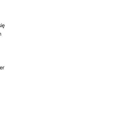
się
h
er