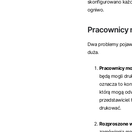
skonfigurowano każdą 
ogniwo.
Pracownicy m
Dwa problemy pojawiaj
duża.
Pracownicy mo
będą mogli dru
oznacza to kon
którą mogą odwi
przedstawiciel
drukować.
Rozproszone w
zamówienia mate