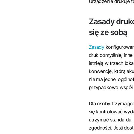
Urządzenie drukuje t
Zasady druko
się ze sobą
Zasady
konfigurowane
druk domyślnie, inne
istnieją w trzech lok
konwencję, którą aku
nie ma jednej ogólno
przypadkowo współis
Dla osoby trzymające
się kontrolować wydat
utrzymać standardu, k
zgodności. Jeśli dos