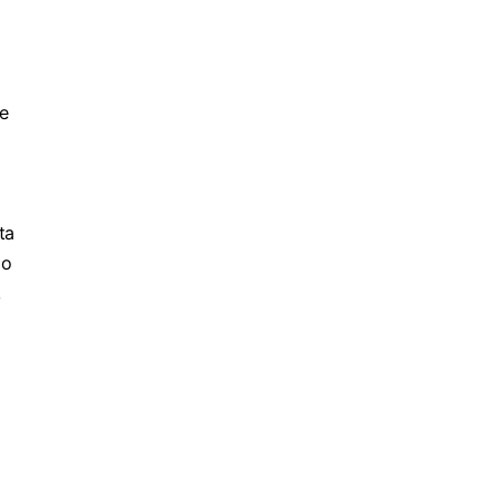
ie
ta
go
,