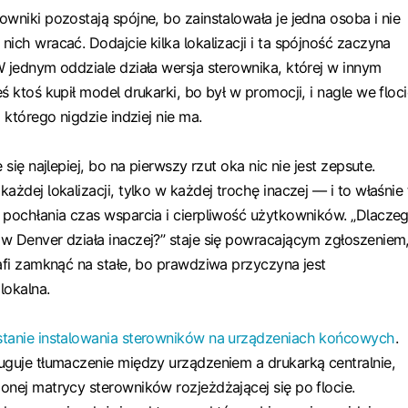
wniki pozostają spójne, bo zainstalowała je jedna osoba i nie
ich wracać. Dodajcie kilka lokalizacji i ta spójność zaczyna
W jednym oddziale działa wersja sterownika, której w innym
ś ktoś kupił model drukarki, bo był w promocji, i nagle we floc
, którego nigdzie indziej nie ma.
 się najlepiej, bo na pierwszy rzut oka nic nie jest zepsute.
ażdej lokalizacji, tylko w każdej trochę inaczej — i to właśnie 
 pochłania czas wsparcia i cierpliwość użytkowników. „Dlacze
w Denver działa inaczej?” staje się powracającym zgłoszeniem
rafi zamknąć na stałe, bo prawdziwa przyczyna jest
lokalna.
stanie instalowania sterowników na urządzeniach końcowych
.
uguje tłumaczenie między urządzeniem a drukarką centralnie,
onej matrycy sterowników rozjeżdżającej się po flocie.