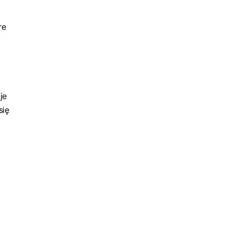
re
je
się