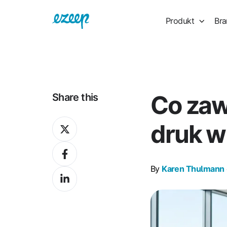
Produkt
Bra
Co zaw
Share this
Share
druk w
on
Share
X
on
By
Karen Thulmann
Share
Facebook
on
LinkedIn