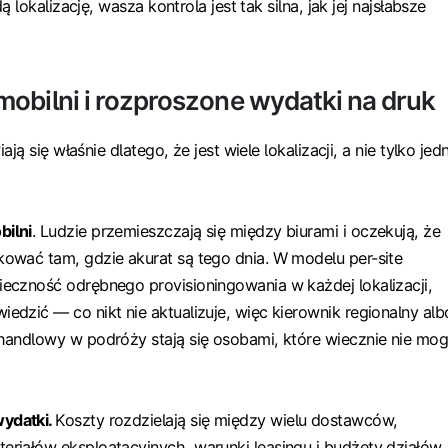
lokalizację, wasza kontrola jest tak silna, jak jej najsłabsze
obilni i rozproszone wydatki na druk
ą się właśnie dlatego, że jest wiele lokalizacji, a nie tylko jed
bilni
. Ludzie przemieszczają się między biurami i oczekują, że
kować tam, gdzie akurat są tego dnia. W modelu per-site
ieczność odrębnego provisioningowania w każdej lokalizacji,
edzić — co nikt nie aktualizuje, więc kierownik regionalny alb
 handlowy w podróży stają się osobami, które wiecznie nie mo
ydatki.
Koszty rozdzielają się między wielu dostawców,
riałów eksploatacyjnych, warunki leasingu i budżety działów,