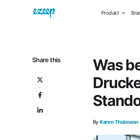
Produkt
Bra
Was be
Share this
Share
Drucke
on
Share
X
Stando
on
Share
Facebook
on
By
Karen Thulmann
LinkedIn