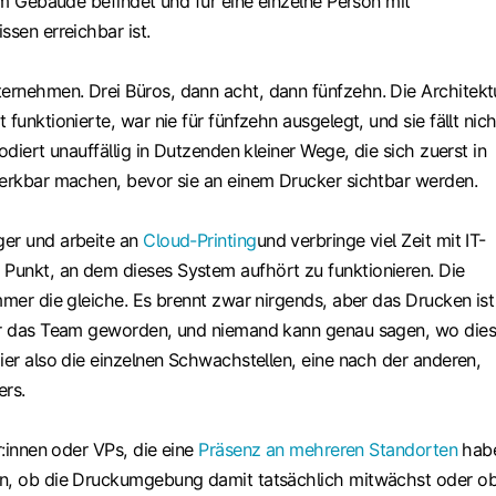
nem Gebäude befindet und für eine einzelne Person mit
ssen erreichbar ist.
rnehmen. Drei Büros, dann acht, dann fünfzehn. Die Architekt
 funktionierte, war nie für fünfzehn ausgelegt, und sie fällt nich
odiert unauffällig in Dutzenden kleiner Wege, die sich zuerst in
merkbar machen, bevor sie an einem Drucker sichtbar werden.
ger und arbeite an
Cloud-Printing
und verbringe viel Zeit mit IT-
unkt, an dem dieses System aufhört zu funktionieren. Die
mmer die gleiche. Es brennt zwar nirgends, aber das Drucken ist
für das Team geworden, und niemand kann genau sagen, wo die
ier also die einzelnen Schwachstellen, eine nach der anderen,
ers.
or:innen oder VPs, die eine
Präsenz an mehreren Standorten
hab
en, ob die Druckumgebung damit tatsächlich mitwächst oder o