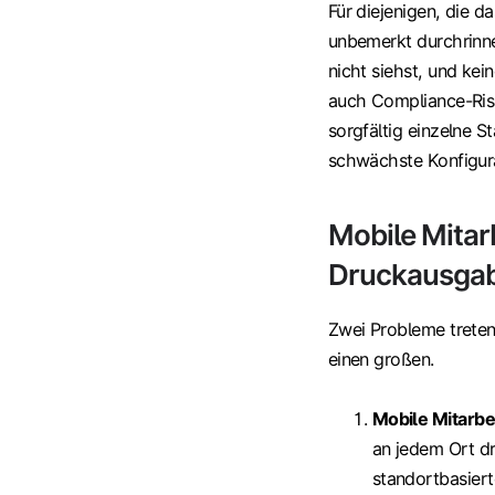
Für diejenigen, die 
unbemerkt durchrinne
nicht siehst, und kei
auch Compliance-Risi
sorgfältig einzelne St
schwächste Konfigura
Mobile Mitar
Druckausga
Zwei Probleme treten 
einen großen.
Mobile Mitarbe
an jedem Ort dr
standortbasiert