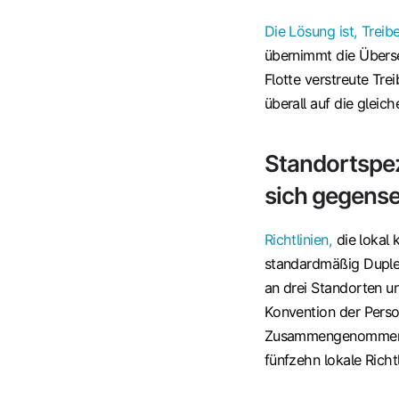
Die Lösung ist, Treibe
übernimmt die Überse
Flotte verstreute Tre
überall auf die gleich
Standortspez
sich gegense
Richtlinien,
die lokal 
standardmäßig Duplex
an drei Standorten u
Konvention der Person
Zusammengenommen gi
fünfzehn lokale Richt