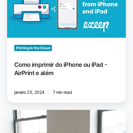
iPhone
ou
iPad
-
AirPrint
e
além
Printing in the Cloud
Como imprimir do iPhone ou iPad -
AirPrint e além
janeiro 25, 2024
7 min read
A
versão
mais