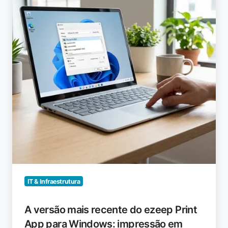
recente
do
ezeep
Print
App
para
Windows:
impressão
em
nuvem
com
o
modo
Windows
Protected
IT & Infraestrutura
Print
(WPP)
A versão mais recente do ezeep Print
ativado
App para Windows: impressão em