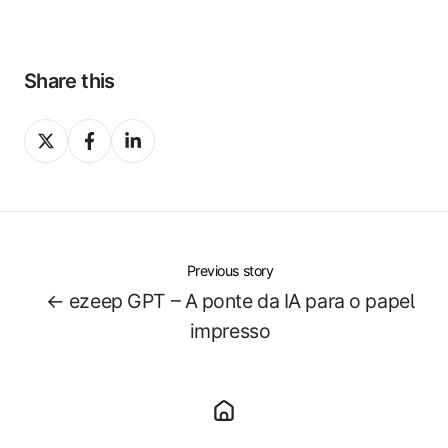
Share this
Share
Share
Share
on
on
on
X
Facebook
LinkedIn
Previous story
← ezeep GPT – A ponte da IA para o papel
impresso