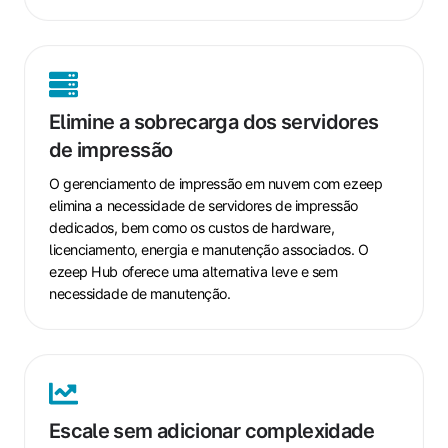
Elimine
a
Elimine a sobrecarga dos servidores
sobrecarga
de impressão
dos
servidores
O gerenciamento de impressão em nuvem com ezeep
de
elimina a necessidade de servidores de impressão
impressão
dedicados, bem como os custos de hardware,
licenciamento, energia e manutenção associados. O
ezeep Hub oferece uma alternativa leve e sem
necessidade de manutenção.
Escale
sem
Escale sem adicionar complexidade
adicionar