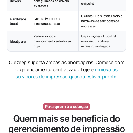
drivers
configurações de drivers
endpoint
existentes
O ezeep Hub substitui todo o
Compatível com a
Hardware
hardware de servidores de
local
infraestrutura atual
impressão
Padronizando o
Organizações cloud-first
Ideal para
gerenciamento entre locais
eliminando a última
hoje
infraestrutura legada
O ezeep suporta ambas as abordagens. Comece com
o gerenciamento centralizado hoje e
remova os
servidores de impressão quando estiver pronto
.
Para quem é a solução
Quem mais se beneficia do
gerenciamento de impressão