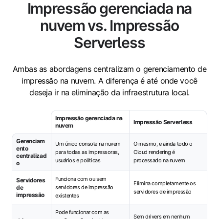
Impressão gerenciada na
nuvem vs. Impressão
Serverless
Ambas as abordagens centralizam o gerenciamento de
impressão na nuvem. A diferença é até onde você
deseja ir na eliminação da infraestrutura local.
Impressão gerenciada na
Impressão Serverless
nuvem
Gerenciam
Um único console na nuvem
O mesmo, e ainda todo o
ento
para todas as impressoras,
Cloud rendering é
centralizad
usuários e políticas
processado na nuvem
o
Funciona com ou sem
Servidores
Elimina completamente os
de
servidores de impressão
servidores de impressão
impressão
existentes
Pode funcionar com as
Sem drivers em nenhum