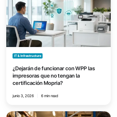
funcionar
con
WPP
las
impresoras
que
no
tengan
la
IT & Infrastructure
certificación
Mopria?
¿Dejarán de funcionar con WPP las
impresoras que no tengan la
certificación Mopria?
junio 3, 2026
6 min read
¿Dejarán