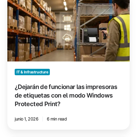
de
funcionar
las
impresoras
de
etiquetas
con
el
modo
Windows
IT & Infrastructure
Protected
Print?
¿Dejarán de funcionar las impresoras
de etiquetas con el modo Windows
Protected Print?
junio 1, 2026
6 min read