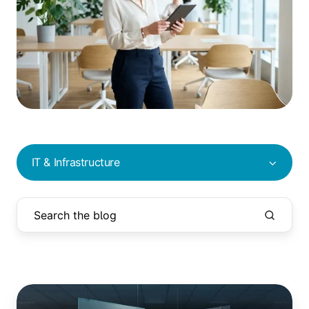
IT & Infrastructure
Windows
Protected