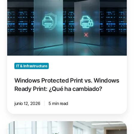
Print
vs.
Windows
Ready
Print:
¿Qué
ha
cambiado?
IT & Infrastructure
Windows Protected Print vs. Windows
Ready Print: ¿Qué ha cambiado?
junio 12, 2026
5 min read
¿Dejarán
de