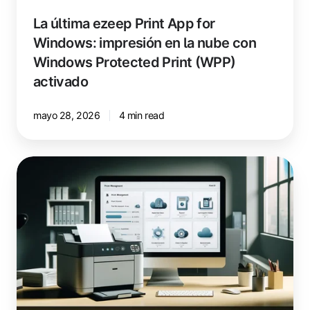
La última ezeep Print App for
Windows: impresión en la nube con
Windows Protected Print (WPP)
activado
mayo 28, 2026
4 min read
Impresión
en
SAP
con
ezeep:
Guía
para
TI