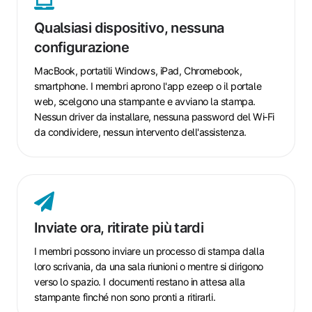
nessuna
Qualsiasi dispositivo, nessuna
configurazione
configurazione
MacBook, portatili Windows, iPad, Chromebook,
smartphone. I membri aprono l'app ezeep o il portale
web, scelgono una stampante e avviano la stampa.
Nessun driver da installare, nessuna password del Wi‑Fi
da condividere, nessun intervento dell'assistenza.
Inviate
ora,
ritirate
Inviate ora, ritirate più tardi
più
tardi
I membri possono inviare un processo di stampa dalla
loro scrivania, da una sala riunioni o mentre si dirigono
verso lo spazio. I documenti restano in attesa alla
stampante finché non sono pronti a ritirarli.