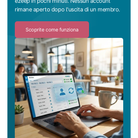
ezeep in pochi minuti. Nessun account
rimane aperto dopo l'uscita di un membro.
Scoprite come funziona
Click
to
Scoprite
come
funziona