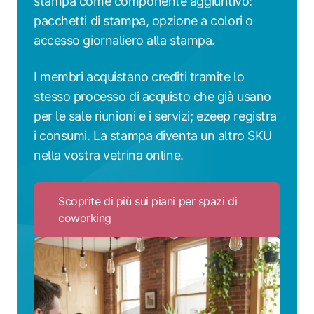
stampa come componente aggiuntivo:
pacchetti di stampa, opzione a colori o
accesso giornaliero alla stampa.
I membri acquistano crediti tramite lo
stesso processo di acquisto che già usano
per le sale riunioni e i servizi; ezeep registra
i consumi. La stampa diventa un altro SKU
nella vostra vetrina online.
Scoprite di più sui piani per spazi di
coworking
Click
to
Scoprite
di
più
sui