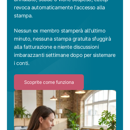
revoca automaticamente l'accesso alla
stampa.
Nessun ex membro stamperà all'ultimo
minuto, nessuna stampa gratuita sfuggirà
alla fatturazione e niente discussioni
imbarazzanti settimane dopo per sistemare
i conti.
Scoprite come funziona
Click
to
Scoprite
come
funziona