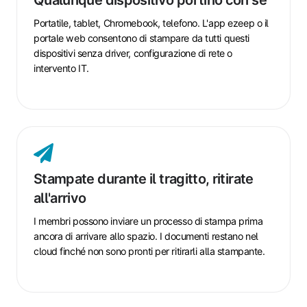
con
sé
Portatile, tablet, Chromebook, telefono. L'app ezeep o il
portale web consentono di stampare da tutti questi
dispositivi senza driver, configurazione di rete o
intervento IT.
Stampate
durante
il
Stampate durante il tragitto, ritirate
tragitto,
all'arrivo
ritirate
all'arrivo
I membri possono inviare un processo di stampa prima
ancora di arrivare allo spazio. I documenti restano nel
cloud finché non sono pronti per ritirarli alla stampante.