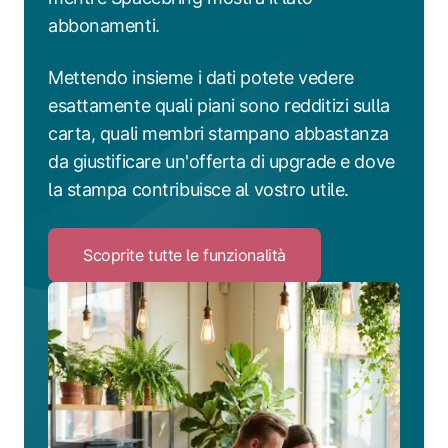
abbonamenti.
Mettendo insieme i dati potete vedere
esattamente quali piani sono redditizi sulla
carta, quali membri stampano abbastanza
da giustificare un'offerta di upgrade e dove
la stampa contribuisce al vostro utile.
Scoprite tutte le funzionalità
Click
to
Scoprite
tutte
le
funzionalità