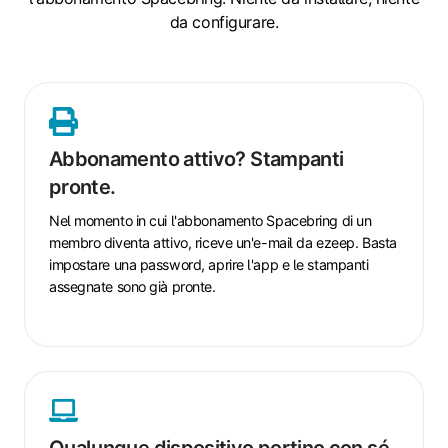
da configurare.
Abbonamento
attivo?
Stampanti
Abbonamento attivo? Stampanti
pronte.
pronte.
Nel momento in cui l'abbonamento Spacebring di un
membro diventa attivo, riceve un'e-mail da ezeep. Basta
impostare una password, aprire l'app e le stampanti
assegnate sono già pronte.
Qualunque
dispositivo
portino
Qualunque dispositivo portino con sé