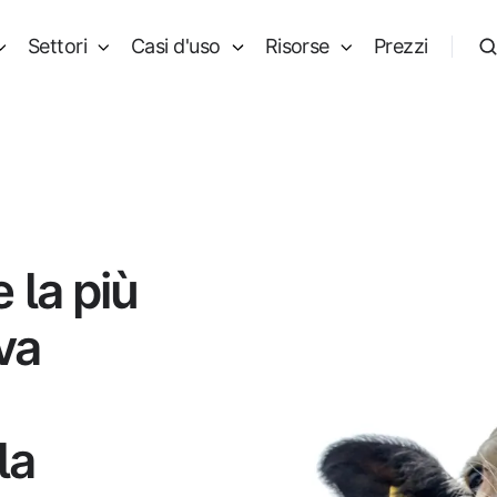
Settori
Casi d'uso
Risorse
Prezzi
la più
va
la