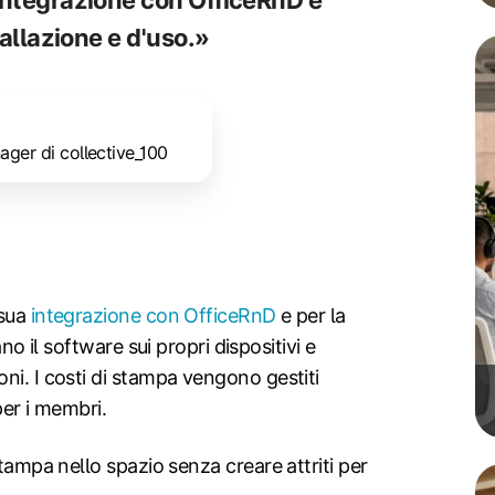
integrazione con OfficeRnD e
stallazione e d'uso.»
n
er di collective_100
 sua
integrazione con OfficeRnD
e per la
no il software sui propri dispositivi e
ni. I costi di stampa vengono gestiti
per i membri.
stampa nello spazio senza creare attriti per