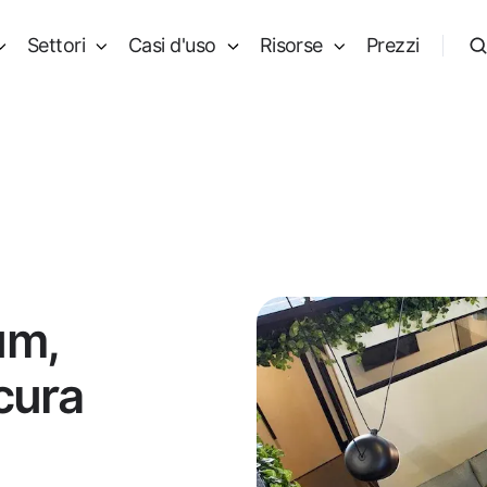
Settori
Casi d'uso
Risorse
Prezzi
um,
cura