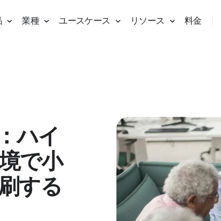
品
業種
ユースケース
リソース
料金
rd：ハイ
境で小
刷する