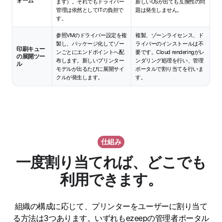
ォーム
ます）。それでもドライバー
新しいOSが出ても互換性の問
管理は依然としてITの負担で
題は発生しません。
す。
参照VMのドライバー設定を複
複製、ゾーンライセンス、ド
製し、パッケージ化してゾー
ライバーのインストールは不
印刷キュー
ンごとにエンドポイントへ配
要です。Cloud renderingがレ
の展開ツー
布します。新しいプリンター
ンダリング処理を行い、管理
ル
モデルが出るたびに展開サイ
ポータルで割り当てを行いま
クルが発生します。
す。
仕組み
一度割り当てれば、どこでも
利用できます。
組織の構成に応じて、プリンターをユーザーに割り当て
る方法は3つあります。いずれもezeepの管理者ポータル