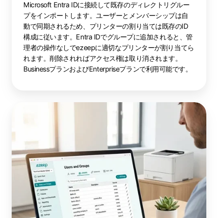
Microsoft Entra IDに接続して既存のディレクトリグルー
プをインポートします。ユーザーとメンバーシップは自
動で同期されるため、プリンターの割り当ては既存のID
構成に従います。Entra IDでグループに追加されると、管
理者の操作なしでezeepに適切なプリンターが割り当てら
れます。削除されればアクセス権は取り消されます。
BusinessプランおよびEnterpriseプランで利用可能です。
ド
メ
イ
ン
ベ
ー
ス
の
割
り