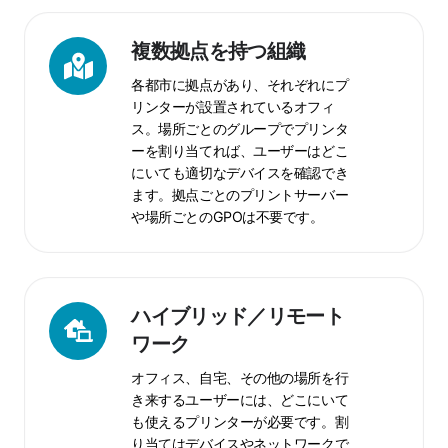
複
数
複数拠点を持つ組織
拠
各都市に拠点があり、それぞれにプ
点
リンターが設置されているオフィ
を
ス。場所ごとのグループでプリンタ
持
ーを割り当てれば、ユーザーはどこ
つ
にいても適切なデバイスを確認でき
組
ます。拠点ごとのプリントサーバー
織
や場所ごとのGPOは不要です。
ハ
イ
ハイブリッド／リモート
ブ
ワーク
リ
オフィス、自宅、その他の場所を行
ッ
き来するユーザーには、どこにいて
ド
も使えるプリンターが必要です。割
／
り当てはデバイスやネットワークで