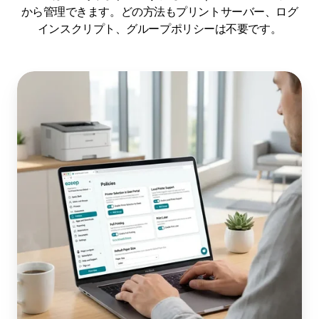
から管理できます。どの方法もプリントサーバー、ログ
インスクリプト、グループポリシーは不要です。
管
理
者
ポ
ー
タ
ル
で
の
割
り
当
て