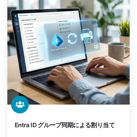
グ
ル
ー
プ
同
期
に
よ
る
割
り
当
て
Entra ID グループ同期による割り当て