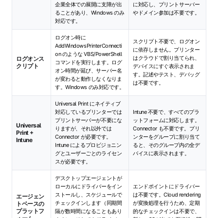
企業全体での展開に支障が出
に対応し、プリントサーバー
ることがあり、Windows のみ
やドメイン参加は不要です。
対応です。
ログオン時に
スクリプト不要で、ログオン
AddWindowsPrinterConnecti
に依存しません。プリンター
on のような VBS/PowerShell
はクラウドで割り当てられ、
ログオンス
コマンドを実行します。ログ
クリプト
デバイスにすぐ表示されま
オン時間が延び、サーバー名
す。記述やテスト、デバッグ
が変わると動作しなくなりま
は不要です。
す。Windows のみ対応です。
Universal Print にネイティブ
対応しているプリンターでは
Intune 不要で、すべてのプラ
プリントサーバーが不要にな
ットフォームに対応します。
Universal
りますが、それ以外では
Connector も不要です。プリ
Print +
Connector が必要です。
ンターをグループに割り当て
Intune
Intune によるプロビジョニン
ると、そのグループ内の全デ
グとユーザーごとのライセン
バイスに表示されます。
スが必要です。
デスクトップエージェントが
ローカルにドライバーをイン
エンドポイントにドライバー
ストールし、スケジュールで
は不要です。Cloud rendering
エージェン
チェックインします（同期間
が変換処理を行うため、定期
トベースの
プラットフ
隔が数時間になることもあり
的なチェックインは不要で、