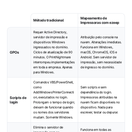
Mapeamento de
Método tradicional
Impressoras com ezeep
Requer Active Directory,
servidor de impressão e
Atribuição pelo console na
dispositivos Windows
nuvem. Alterações imediatas.
ingressados no domínio.
Funciona em Windows,
GPOs
Ciclos de atualização de 90
macOS, ChromeOS, iOS e
minutos. O PrintNightmare
Android. Sem servidor de
interrompeu implementações
impressão, sem necessidade
em toda a empresa. Apenas
de ingresso no domínio.
para Windows.
Comandos VBS/PowerShell,
como
Sem scripts e sem
AddWindowsPrinterConnecti
dependência do login.
on, executados no login.
Impressoras atribuídas na
Scripts de
login
Prolongam o tempo de login;
nuvem ficam disponíveis no
deixam de funcionar quando
dispositivo. Nada para
os nomes dos servidores
escrever, testar ou depurar.
mudam. Somente Windows.
Elimina o servidor de
Funciona em todas as