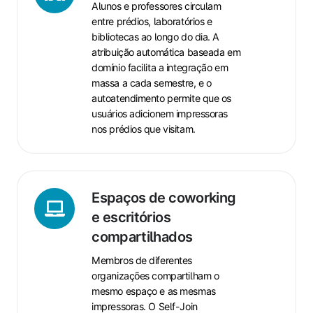
Alunos e professores circulam
entre prédios, laboratórios e
bibliotecas ao longo do dia. A
atribuição automática baseada em
domínio facilita a integração em
massa a cada semestre, e o
autoatendimento permite que os
usuários adicionem impressoras
nos prédios que visitam.
Espaços
de
Espaços de coworking
coworking
e escritórios
e
compartilhados
escritórios
Membros de diferentes
compartilhados
organizações compartilham o
mesmo espaço e as mesmas
impressoras. O Self-Join