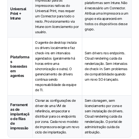
impressão para as
plataformas sem Intune. Não
impressoras nativas do
é necessário um Connector.
Universal
Universal Print, mas requer
Print +
Atribua uma impressora a um
um Connector para todo o
Intune
grupo e ela aparecerá em
resto. Provisionamento via
todos os dispositivos desse
Intune com licenciamento por
grupo.
usuário.
O agente de desktop instala
os drivers localmente e faz
check-ins em intervalos
Sem drivers nos endpoints.
Plataforma
agendados (geralmente há
Cloud rendering cuida da
s
horas entre uma
renderização. Sem intervalos
baseadas
sincronização e outra). O
de check-in. Sem problemas
em
gerenciamento de drivers
de compatibilidade quando
agentes
continua sendo
um novo SO é lançado.
responsabilidade da equipe
de TI.
Clonar as configurações de
Sem clonagem, sem
Ferrament
driver de uma VM de
licenciamento por zona e
as de
referência, empacotar e
sem instalação de drivers.
implantaçã
distribuir para os endpoints
Cloud rendering cuida da
o de filas
por zona. Cada novo modelo
renderização. O portal de
de
de impressora exige um novo
administração cuida da
impressão
ciclo de implantação.
atribuição.