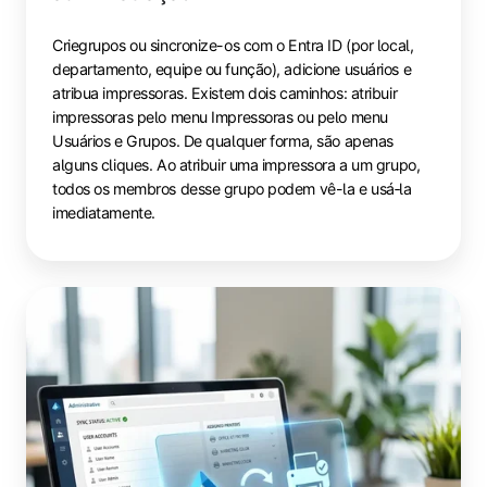
Crie
grupos ou sincronize-os com o Entra ID
(por local,
departamento, equipe ou função), adicione usuários e
atribua impressoras. Existem dois caminhos: atribuir
impressoras pelo menu Impressoras ou pelo menu
Usuários e Grupos. De qualquer forma, são apenas
alguns cliques. Ao atribuir uma impressora a um grupo,
todos os membros desse grupo podem vê-la e usá‑la
imediatamente.
Atribuição
por
sincronização
de
grupos
do
Entra
ID