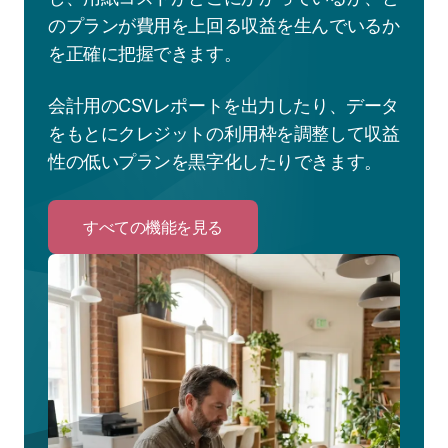
のプランが費用を上回る収益を生んでいるか
を正確に把握できます。
会計用のCSVレポートを出力したり、データ
をもとにクレジットの利用枠を調整して収益
性の低いプランを黒字化したりできます。
すべての機能を見る
Click
to
す
べ
て
の
機
能
を
見