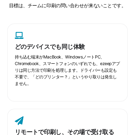
目標は、チームに印刷の問い合わせが来ないことです。
ど
の
デ
どのデバイスでも同じ体験
バ
イ
持ち込む端末がMacBook、WindowsノートPC、
ス
Chromebook、スマートフォンのいずれでも、ezeepアプ
リは同じ方法で印刷を処理します。ドライバーも設定も
で
不要で、「どのプリンター？」というやり取りは発生し
も
ません。
同
じ
体
験
リ
モ
ー
リモートで印刷し、その場で受け取る
ト