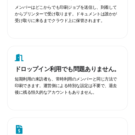
で
メンバーはどこからでも印刷ジョブを送信し、到着して
印
からプリンターで受け取ります。ドキュメントは誰かが
受け取りに来るまでクラウド上に保管されます。
刷
し、
そ
の
ド
場
ロ
で
ッ
受
ドロップイン利用でも問題ありません。
プ
け
イ
取
短期利用の来訪者も、常時利用のメンバーと同じ方法で
ン
る
印刷できます。運営側による特別な設定は不要で、退去
後に残る恒久的なアカウントもありません。
利
用
で
も
ク
問
レ
題