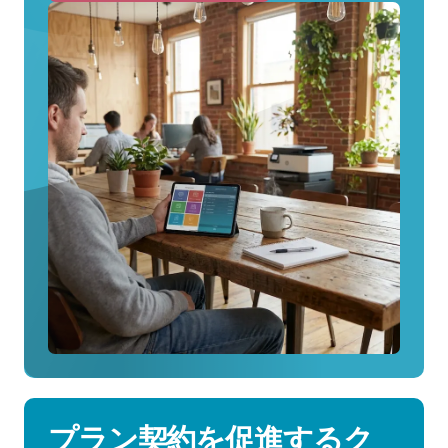
ezeep
の
仕
組
み
を
見
る
プラン契約を促進するク