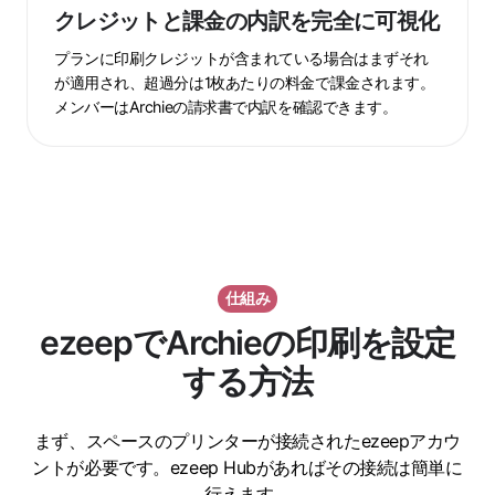
ジ
あ
クレジットと課金の内訳を完全に可視化
ッ
り
ト
ま
プランに印刷クレジットが含まれている場合はまずそれ
と
せ
が適用され、超過分は1枚あたりの料金で課金されます。
メンバーはArchieの請求書で内訳を確認できます。
課
ん。
金
の
内
訳
を
完
全
仕組み
に
ezeepでArchieの印刷を設定
可
する方法
視
化
まず、スペースのプリンターが接続されたezeepアカウ
ントが必要です。ezeep Hubがあればその接続は簡単に
行えます。