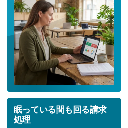
ー
キ
ン
グ
向
け
プ
ラ
ン
の
詳
細
を
見
る
眠っている間も回る請求
処理