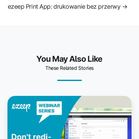
ezeep Print App: drukowanie bez przerwy →
You May Also Like
These Related Stories
Drukowanie
w
VDI
—
bez
przekierowywania,