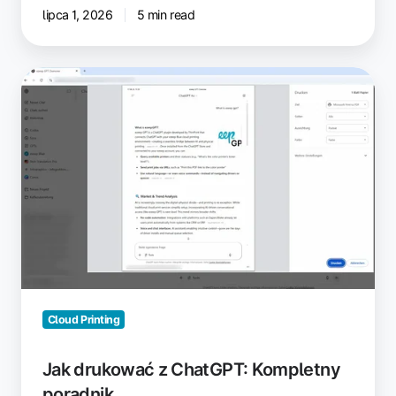
lipca 1, 2026
5 min read
Jak
drukować
z
ChatGPT:
Kompletny
poradnik
Cloud Printing
Jak drukować z ChatGPT: Kompletny
poradnik