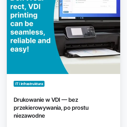
po
prostu
niezawodne
IT i infrastruktura
Drukowanie w VDI — bez
przekierowywania, po prostu
niezawodne