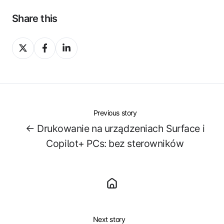
Share this
Share
Share
Share
on
on
on
X
Facebook
LinkedIn
Previous story
← Drukowanie na urządzeniach Surface i
Copilot+ PCs: bez sterowników
Next story