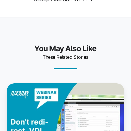
You May Also Like
These Related Stories
Impresión
en
VDI:
sin
redirección,
solo
impresiones