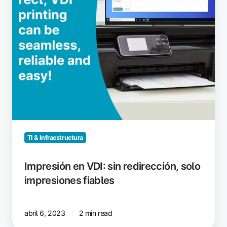
fiables
TI & Infraestructura
Impresión en VDI: sin redirección, solo
impresiones fiables
abril 6, 2023
2 min read