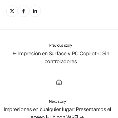
Share
Share
Share
on
on
on
X
Facebook
LinkedIn
Previous story
← Impresión en Surface y PC Copilot+: Sin
controladores
Next story
Impresiones en cualquier lugar: Presentamos el
ezeep Hub con Wi‑Fi →