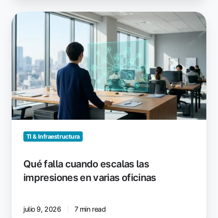
Qué
falla
cuando
escalas
las
impresiones
en
varias
oficinas
TI & Infraestructura
Qué falla cuando escalas las
impresiones en varias oficinas
julio 9, 2026
7 min read