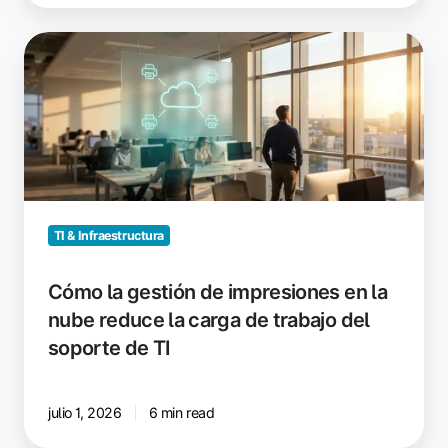
Cómo
la
gestión
de
impresiones
en
la
nube
reduce
TI & Infraestructura
la
carga
Cómo la gestión de impresiones en la
de
nube reduce la carga de trabajo del
trabajo
soporte de TI
del
soporte
de
julio 1, 2026
6 min read
TI