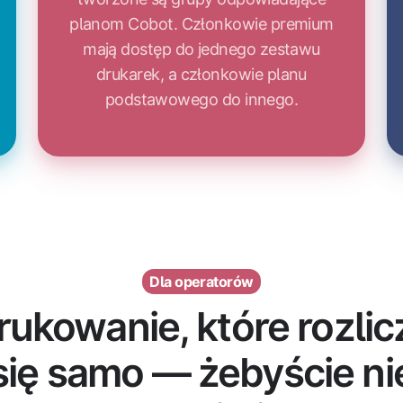
planom Cobot. Członkowie premium
mają dostęp do jednego zestawu
drukarek, a członkowie planu
podstawowego do innego.
Dla operatorów
rukowanie, które rozlic
się samo — żebyście ni