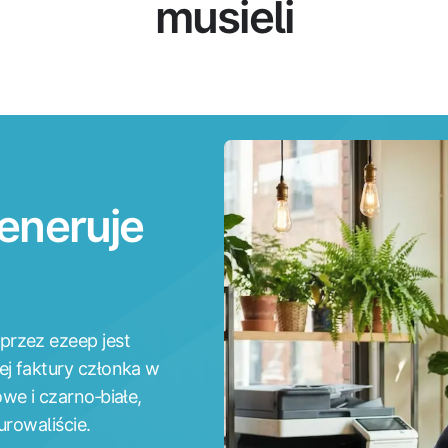
musieli
eneruje
przez ezeep jest
j faktury członka w
we i czarno‑białe,
urowaliście.