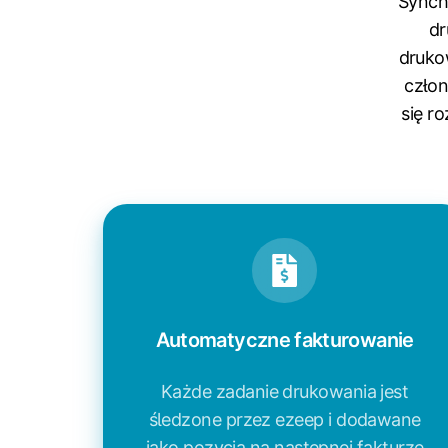
Synchr
dr
druko
człon
się r
Automatyczne fakturowanie
Każde zadanie drukowania jest
śledzone przez ezeep i dodawane
jako pozycja na następnej fakturze