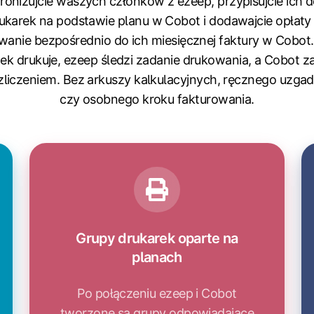
onizujcie waszych członków z ezeep, przypisujcie ich 
ukarek na podstawie planu w Cobot i dodawajcie opłaty
wanie bezpośrednio do ich miesięcznej faktury w Cobot.
ek drukuje, ezeep śledzi zadanie drukowania, a Cobot z
ozliczeniem. Bez arkuszy kalkulacyjnych, ręcznego uzgad
czy osobnego kroku fakturowania.
Grupy drukarek oparte na
planach
Po połączeniu ezeep i Cobot
tworzone są grupy odpowiadające