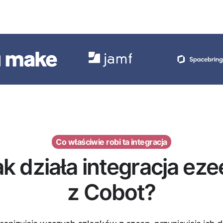
Co właściwie robi ta integracja
k działa integracja ez
z Cobot?