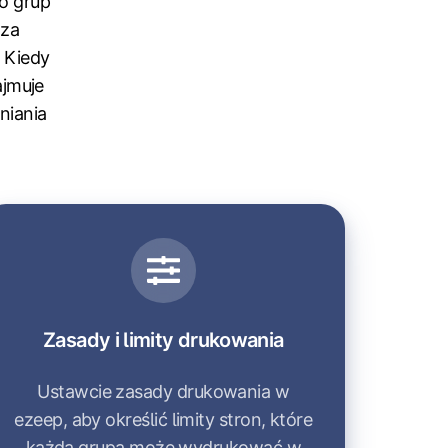
do grup
 za
 Kiedy
ajmuje
niania
Zasady i limity drukowania
Ustawcie zasady drukowania w
ezeep, aby określić limity stron, które
każda grupa może wydrukować w