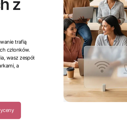
h z
wanie trafią
ych członków.
ia, wasz zespół
rkami, a
wyceny