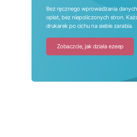
Bez ręcznego wprowadzania danych
opłat, bez niepoliczonych stron. Ka
drukarek po cichu na siebie zarabia.
Zobaczcie, jak działa ezeep
Click
to
Zobac
jak
dział
ezee