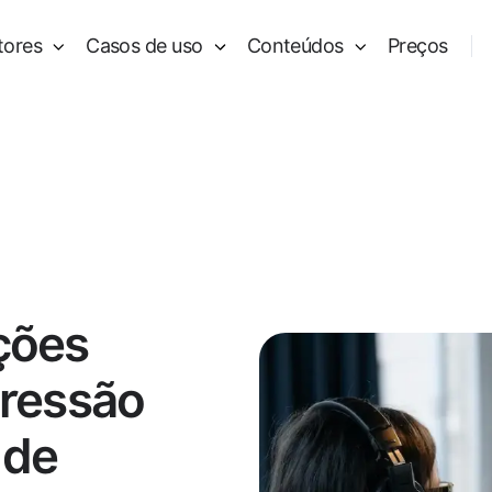
tores
Casos de uso
Conteúdos
Preços
ções
pressão
 de