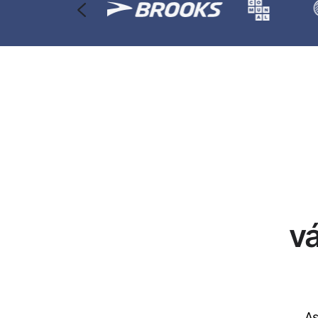
vá
As