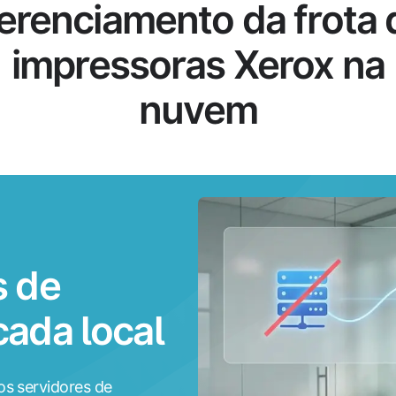
erenciamento da frota 
impressoras Xerox na
nuvem
s de
ada local
os servidores de