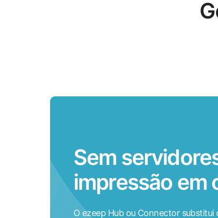
G
Sem servidore
impressão em c
O ezeep Hub ou Connector substitui 