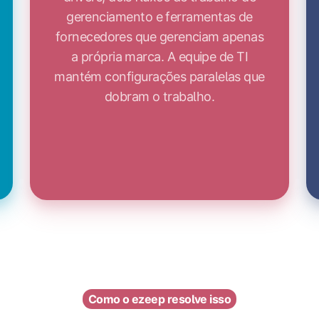
gerenciamento e ferramentas de
fornecedores que gerenciam apenas
a própria marca. A equipe de TI
mantém configurações paralelas que
dobram o trabalho.
Como o ezeep resolve isso