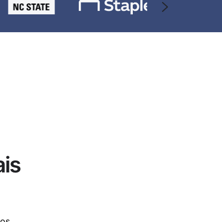
ais
tos