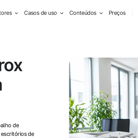
tores
Casos de uso
Conteúdos
Preços
rox
a
balho de
scritórios de