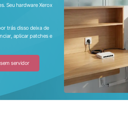
es. Seu hardware Xerox
or trás disso deixa de
nciar, aplicar patches e
 sem servidor
Click
to
Veja
como
funciona
a
impressão
sem
servidor