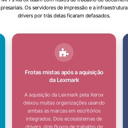
presariais. Os servidores de impressão e a infraestrutura
drivers por trás delas ficaram defasados.
Frotas mistas após a aquisição
da Lexmark
A aquisição da Lexmark pela Xerox
deixou muitas organizações usando
ambas as marcas em escritórios
integrados. Dois ecossistemas de
drivers, dois fluxos de trabalho de