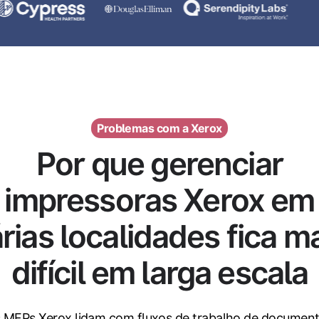
Problemas com a Xerox
Por que gerenciar
impressoras Xerox em
rias localidades fica m
difícil em larga escala
 MFPs Xerox lidam com fluxos de trabalho de documen