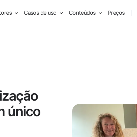
tores
Casos de uso
Conteúdos
Preços
lização
m único