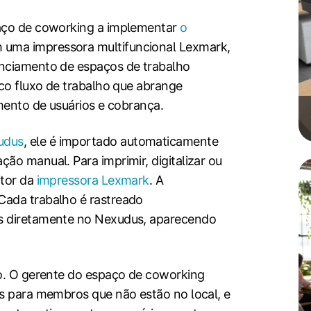
paço de coworking a implementar
o
uma impressora multifuncional Lexmark,
enciamento de espaços de trabalho
ico fluxo de trabalho que abrange
amento de usuários e cobrança.
udus
, ele é importado automaticamente
ão manual. Para imprimir, digitalizar ou
itor da
impressora Lexmark
. A
Cada trabalho é rastreado
os diretamente no Nexudus, aparecendo
ão. O gerente do espaço de coworking
as para membros que não estão no local, e