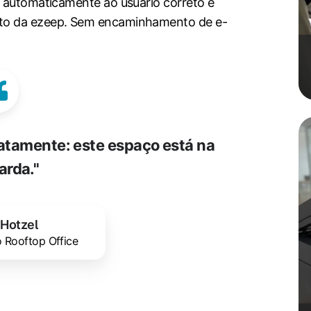
s automaticamente ao usuário correto e
to da ezeep. Sem encaminhamento de e-
tamente: este espaço está na
rda."
 Hotzel
 Rooftop Office