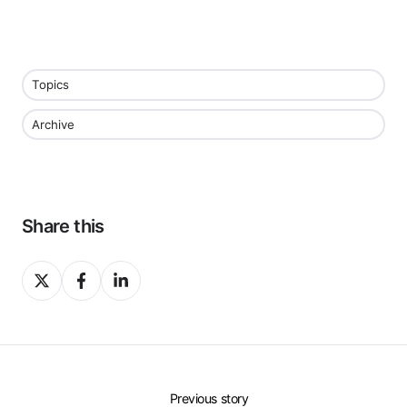
Topics
Archive
Share this
Share
Share
Share
on
on
on
X
Facebook
LinkedIn
Previous story