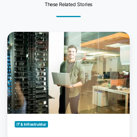
These Related Stories
Chrome
Remote
Desktop:
So
druckst
du
lokal
IT & Infrastruktur