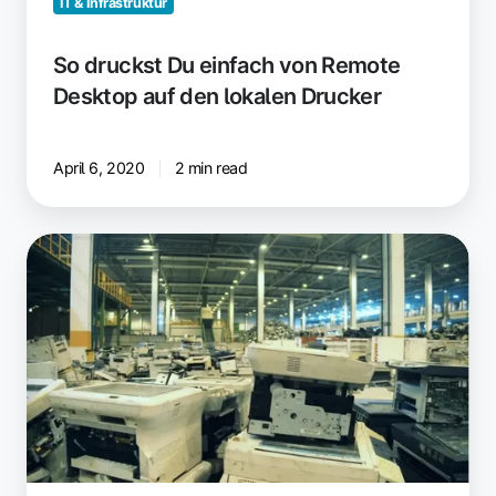
IT & Infrastruktur
So druckst Du einfach von Remote
Desktop auf den lokalen Drucker
April 6, 2020
2 min read
Alter
Drucker
im
Büro?
Rette
ihn
mit
unserem
Recycling-
Tipp!