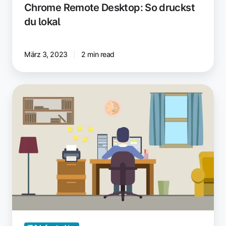
Chrome Remote Desktop: So druckst
du lokal
März 3, 2023
2 min read
So
druckst
Du
einfach
von
Remote
Desktop
auf
den
lokalen
Drucker