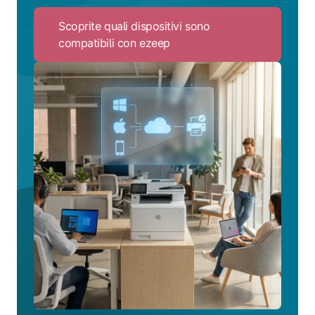
Scoprite quali dispositivi sono
compatibili con ezeep
Click
to
Scoprite
quali
dispositivi
sono
compatibili
con
ezeep