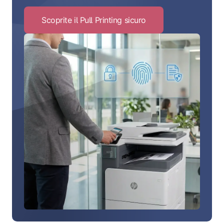
Scoprite il Pull Printing sicuro
Click
to
Scoprite
il
Pull
Printing
sicuro