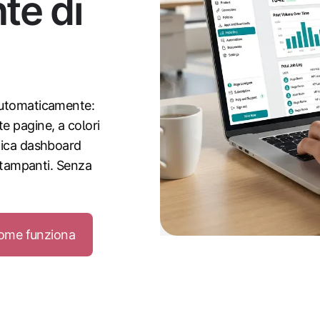
te di
automaticamente:
e pagine, a colori
nica dashboard
 stampanti. Senza
ome funziona