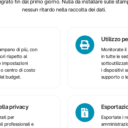
egrato fin dal primo giorno. Nullа da installare sulle stam
nessun ritardo nella raccolta dei dati.
Utilizzo p
Utilizzo
per
tampano di più, con
Monitorate il
stampante
ri rispetto al
in tutte le se
e impostazioni
sottoutilizza
o o centro di costo
i dispositivi
del budget.
supporto o le
ella privacy
Esportazi
Esportazione
dati
ati per
Esportate i r
e
li professionali e
amministrazio