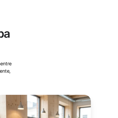
pa
mentre
ente,