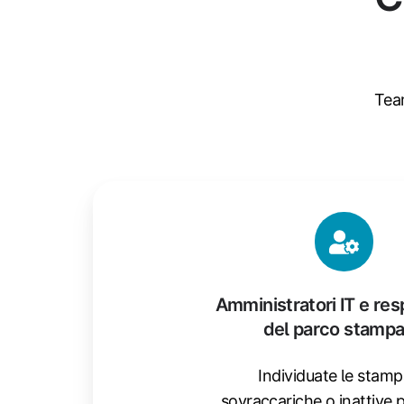
Team
Amministratori IT e res
del parco stampa
Individuate le stamp
sovraccariche o inattive 