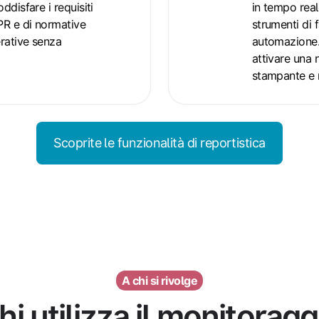
webhook
oddisfare i requisiti
in tempo real
PR e di normative
strumenti di 
erative senza
automazione.
attivare una n
stampante e 
Scoprite le funzionalità di reportistica
A chi si rivolge
hi utilizza il monitoragg