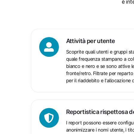
è int
Attività per utente
Attività
per
Scoprite quali utenti e gruppi s
utente
quale frequenza stampano a colo
bianco e nero e se sono attive l
fronte/retro. Filtrate per repart
per il riaddebito e l'allocazione 
Reportistica rispettosa d
Reportistica
rispettosa
I report possono essere configur
della
anonimizzare i nomi utente, i tito