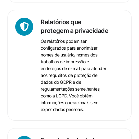
Relatórios
Relatórios que
que
protegem a privacidade
protegem
Os relatórios podem ser
a
configurados para anonimizar
privacidade
nomes de usuário, nomes dos
trabalhos de impressão e
endereços de e-mail para atender
aos requisitos de proteção de
dados do GDPR e de
regulamentações semelhantes,
como a LGPD. Você obtém
informações operacionais sem
expor dados pessoais.