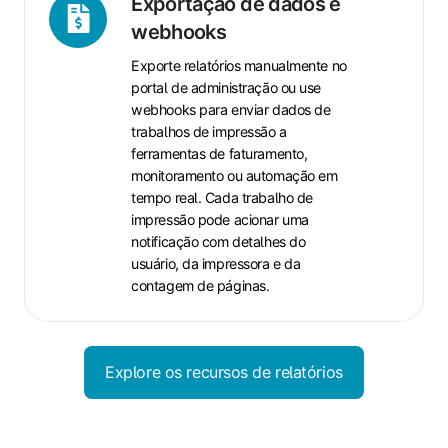
Exportação
Exportação de dados e
de
webhooks
dados
Exporte relatórios manualmente no
e
portal de administração ou use
webhooks
webhooks para enviar dados de
trabalhos de impressão a
ferramentas de faturamento,
monitoramento ou automação em
tempo real. Cada trabalho de
impressão pode acionar uma
notificação com detalhes do
usuário, da impressora e da
contagem de páginas.
Explore os recursos de relatórios