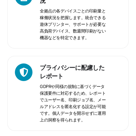
況
ン
全拠点の各デバイスごとの印刷量と
タ
稼働状況を把握します。統合できる
ー
遊休プリンター、サポートが必要な
ご
高負荷デバイス、数週間印刷がない
と
機器などを特定できます。
の
使
用
状
プ
プライバシーに配慮した
況
ラ
レポート
イ
GDPRや同様の規制に基づくデータ
バ
保護要件に対応するため、レポート
シ
でユーザー名、印刷ジョブ名、メー
ー
ルアドレスを匿名化する設定が可能
に
です。個人データを開示せずに運用
配
上の洞察を得られます。
慮
し