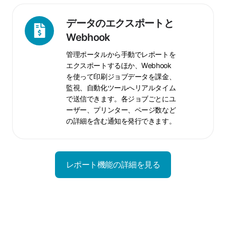
た
レ
デ
データのエクスポートと
ポ
ー
Webhook
ー
タ
管理ポータルから手動でレポートを
ト
の
エクスポートするほか、Webhook
エ
を使って印刷ジョブデータを課金、
ク
監視、自動化ツールへリアルタイム
ス
で送信できます。各ジョブごとにユ
ポ
ーザー、プリンター、ページ数など
ー
の詳細を含む通知を発行できます。
ト
と
Webhook
レポート機能の詳細を見る