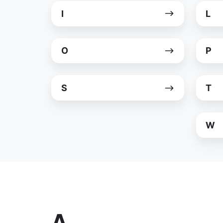
I
L
I
L
O
P
O
P
S
T
S
T
W
W
A