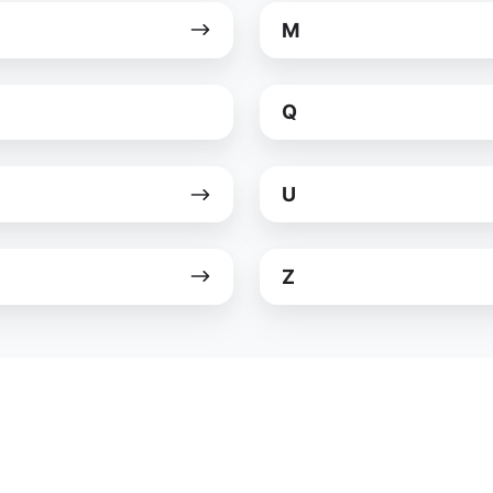
M
M
Q
Q
U
U
Z
Z