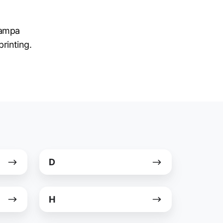
stampa
printing.
D
D
H
H