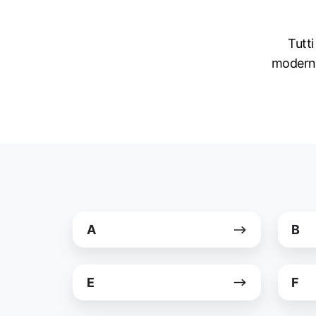
Tutti
moderna 
A
B
A
B
E
F
E
F