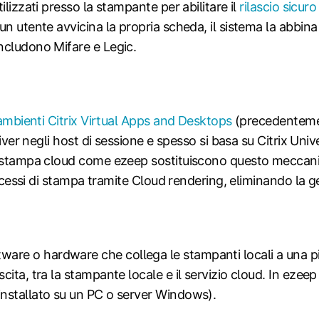
lizzati presso la stampante per abilitare il
rilascio sicuro
n utente avvicina la propria scheda, il sistema la abbina a
ncludono Mifare e Legic.
 ambienti Citrix Virtual Apps and Desktops
(precedenteme
river negli host di sessione e spesso si basa su Citrix Uni
i stampa cloud come ezeep sostituiscono questo meccanis
rocessi di stampa tramite Cloud rendering, eliminando la g
re o hardware che collega le stampanti locali a una p
ita, tra la stampante locale e il servizio cloud. In ezeep
nstallato su un PC o server Windows).