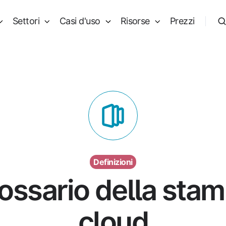
Settori
Casi d'uso
Risorse
Prezzi
Definizioni
ossario della sta
cloud