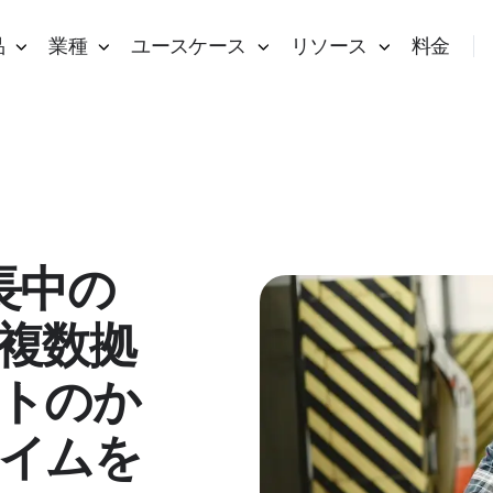
品
業種
ユースケース
リソース
料金
成長中の
複数拠
トのか
イムを