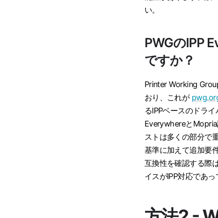
い。
PWGのIPP
ですか？
Printer Working Gro
おり、これが
pwg.org
るIPPベースのドライ
EverywhereとM
ストは多くの部分で重なり
基準に加えて追加要
互換性を確認する際は
イスがIPP対応であ
方法2 -