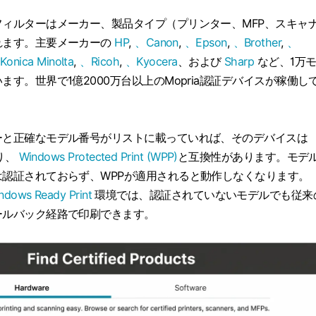
ィルターはメーカー、製品タイプ（プリンター、MFP、スキャ
れます。主要メーカーの
HP
,
、Canon
,
、Epson
,
、Brother
,
、
Konica Minolta
,
、Ricoh
,
、Kyocera
、および
Sharp
など、1万
す。世界で1億2000万台以上のMopria認証デバイスが稼働し
ーと正確なモデル番号がリストに載っていれば、そのデバイスは
あり、
Windows Protected Print (WPP)
と互換性があります。モデ
認証されておらず、WPPが適用されると動作しなくなります。
ndows Ready Print
環境では、認証されていないモデルでも従来
ールバック経路で印刷できます。