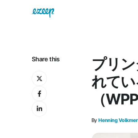
プリン
Share this
Share
れてい
on
Share
X
（WP
on
Share
Facebook
on
By
Henning Volkmer
LinkedIn