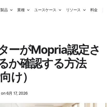
製品
業種
ユースケース
リソース
料金
ターがMopria認定さ
るか確認する方法
P向け）
on 6月 17, 2026