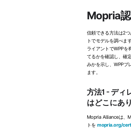
Mopri
信頼できる方法は2つ
トでモデルを調べま
ライアントでWPPを
てるかを確認し、確
みかを示し、WPPプ
ます。
方法1 - デ
はどこにあ
Mopria Allia
トを
mopria.org/cert