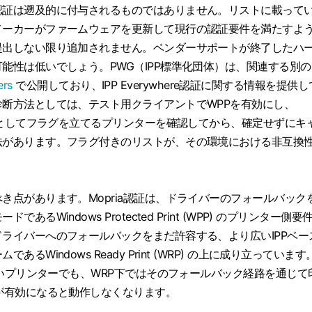
認証は遡及的に付与されるものではありません。リストに載って
メーカーがファームウェアを更新して現行の認証要件を満たすよ
提出しない限り追加されません。ベンダーサポートが終了したハ
能性は低いでしょう。PWG（IPP標準化団体）は、関連する別の
ers
で公開しており、IPP Everywhere認証に関する情報を提供し
断方法としては、テスト用クライアントでWPPを有効にし、
対象としてフラグを立てるプリンターを確認してから、確定せずにキ
法があります。フラグ付きのリストが、その環境における非互換
。
き点があります。Mopria認証は、ドライバーのフォールバック
あるWindows Protected Print (WPP) のプリンター側要
ライバーへのフォールバックをまだ許容する、より広いIPPベー
あるWindows Ready Print (WRP) の上に成り立っています
たないプリンターでも、WRP下ではそのフォールバック経路を通じて
が有効になると動作しなくなります。