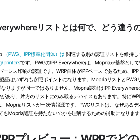
 Everywhereリストとは何で、どう違う
up
（PWG、IPP標準化団体）は
関連する別の認証リストを維持し
/printers
です。PWGのIPP Everywhereは、Mopriaが基盤とし
バーレス印刷の認証です。WRP自体がIPPベースであるため、IPP
opria認証はいずれも参照ポイントになります。MopriaリストとPWG
ますが同一ではありません。Mopria認証はIPP Everywhere
件があり、片方のリストにのみ載るデバイスもあります。特にWP
、Mopriaリストが一次情報源です。PWGリストは、なぜあるデ
ってもMopria認証を持たないのかを理解するための補助になります
 WPPプレビュー：WPPでどの